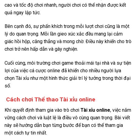
cao và tốc độ chơi nhanh, người chơi có thể nhận được kết
quả ngay lập tức.
Bên cạnh đó, sự phấn khích trong mỗi lượt chơi cũng là một
lý do quan trọng. Mỗi lần gieo xúc xắc đều mang lại cảm
giác hồi hộp, căng thẳng và mong chờ. Điều này khiến cho trò
chơi trở nên hấp dẫn và gây nghiện.
Cuối cùng, môi trường chơi game thoải mái tại nhà và sự tiện
lợi của việc cá cược online đã khiến cho nhiều người lựa
chọn Tài xỉu như một hình thức giải trí lý tưởng trong thời đại
số.
Cách chơi Thể thao Tài xỉu online
Khi quyết định tham gia vào trò chơi
Tài xỉu online
, việc nắm
vững cách chơi và luật lệ là điều vô cùng quan trọng. Bài viết
này sẽ hướng dẫn bạn từng bước để bạn có thể tham gia
một cách tự tin nhất.