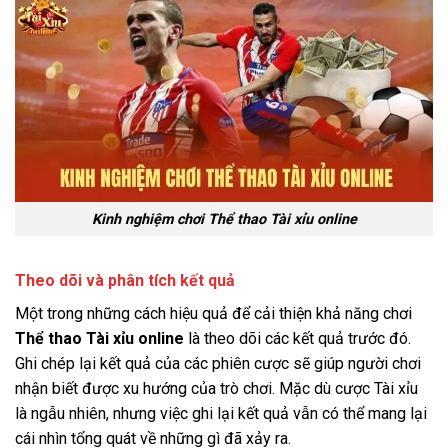
Kinh nghiệm chơi Thể thao Tài xỉu online
Theo dõi và phân tích kết quả
Một trong những cách hiệu quả để cải thiện khả năng chơi
Thể thao Tài xỉu online
là theo dõi các kết quả trước đó.
Ghi chép lại kết quả của các phiên cược sẽ giúp người chơi
nhận biết được xu hướng của trò chơi. Mặc dù cược Tài xỉu
là ngẫu nhiên, nhưng việc ghi lại kết quả vẫn có thể mang lại
cái nhìn tổng quát về những gì đã xảy ra.