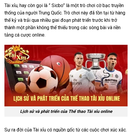
Tài xỉu, hay còn gọi là ” Sicbo” là một trò chơi cờ bạc truyền
thống của người Trung Quốc. Trò chơi này đã tồn tại từ hàng
thế kỷ và trải qua nhiều giai đoạn phát triển trước khi trở
thành một phần không thể thiếu trong các sòng bài và nền
tảng cá cược online.
Lịch sử và phát triển của Thể thao Tài xỉu online
Sự ra đời của Tài xỉu có nguồn gốc từ các cuộc chơi xúc xắc.