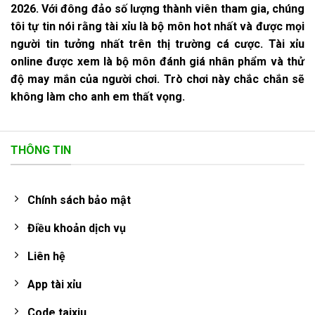
2026. Với đông đảo số lượng thành viên tham gia, chúng
tôi tự tin nói rằng tài xỉu là bộ môn hot nhất và được mọi
người tin tưởng nhất trên thị trường cá cược. Tài xỉu
online được xem là bộ môn đánh giá nhân phẩm và thử
độ may mắn của người chơi. Trò chơi này chắc chắn sẽ
không làm cho anh em thất vọng.
THÔNG TIN
Chính sách bảo mật
Điều khoản dịch vụ
Liên hệ
App tài xỉu
Code taixiu