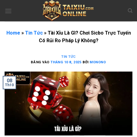
Bỏ
qua
nội
dung
Home
»
Tin Tức
»
Tài Xỉu Là Gì? Chơi Sicbo Trực Tuyến
Có Rủi Ro Pháp Lý Không?
TIN TỨC
ĐĂNG VÀO
THÁNG 10 8, 2025
BỞI
MONONO
08
Th10