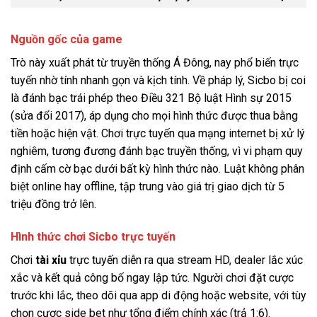
Nguồn gốc của game
Trò này xuất phát từ truyền thống Á Đông, nay phổ biến trực
tuyến nhờ tính nhanh gọn và kịch tính. Về pháp lý, Sicbo bị coi
là đánh bạc trái phép theo Điều 321 Bộ luật Hình sự 2015
(sửa đổi 2017), áp dụng cho mọi hình thức được thua bằng
tiền hoặc hiện vật. Chơi trực tuyến qua mạng internet bị xử lý
nghiêm, tương đương đánh bạc truyền thống, vì vi phạm quy
định cấm cờ bạc dưới bất kỳ hình thức nào. Luật không phân
biệt online hay offline, tập trung vào giá trị giao dịch từ 5
triệu đồng trở lên.
Hình thức chơi Sicbo trực tuyến
Chơi
tài xỉu
trực tuyến diễn ra qua stream HD, dealer lắc xúc
xắc và kết quả công bố ngay lập tức. Người chơi đặt cược
trước khi lắc, theo dõi qua app di động hoặc website, với tùy
chọn cược side bet như tổng điểm chính xác (trả 1:6).