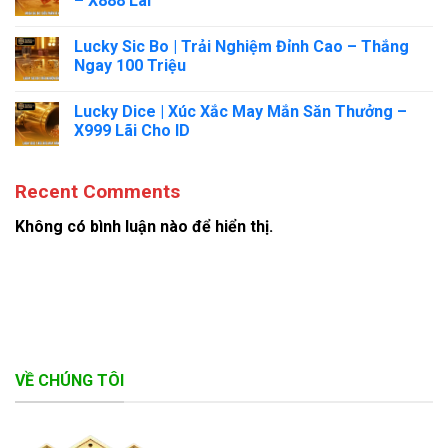
– X888 Lãi
Lucky Sic Bo | Trải Nghiệm Đỉnh Cao – Thắng
Ngay 100 Triệu
Lucky Dice | Xúc Xắc May Mắn Săn Thưởng –
X999 Lãi Cho ID
Recent Comments
Không có bình luận nào để hiển thị.
VỀ CHÚNG TÔI