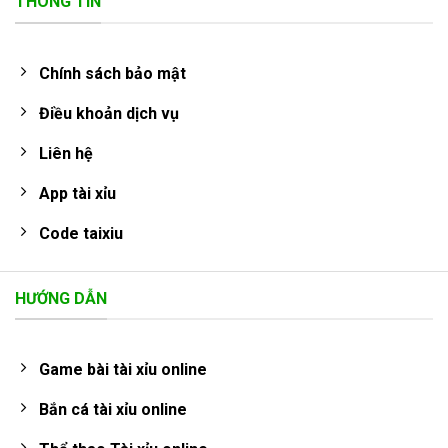
THÔNG TIN
Chính sách bảo mật
Điều khoản dịch vụ
Liên hệ
App tài xỉu
Code taixiu
HƯỚNG DẪN
Game bài tài xỉu online
Bắn cá tài xỉu online