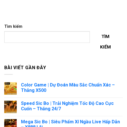
Tìm kiếm
TÌM
KIẾM
BÀI VIẾT GẦN ĐÂY
Color Game | Dự Đoán Màu Sắc Chuẩn Xác –
Thắng X500
Speed Sic Bo | Trải Nghiệm Tốc Độ Cao Cực
Cuốn – Thắng 24/7
Mega Sic Bo | Siêu Phẩm Xí Ngầu Live Hấp Dẫn