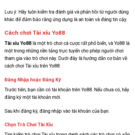
Lưu ý: Hãy luôn kiểm tra đánh giá và phản hồi từ người dùng
khác để đảm bảo rằng ứng dụng là an toàn và đáng tin cậy.
Cách chơi Tài xỉu Yo88
Tài xỉu Yo88
là một trò chơi cá cược rất phổ biến, và Yo88 là
một trong những nền tảng trực tuyến cho phép người chơi
tham gia vào trò chơi này. Dưới đây là hướng dẫn cơ bản về
cách chơi Tài xỉu trên Yo88:
Đăng Nhập hoặc Đăng Ký
Trước tiên, bạn cần có tài khoản trên Yo88. Nếu chưa có, hãy
đăng ký một tài khoản mới.
Sau khi đăng ký, đăng nhập vào tài khoản của bạn.
Chọn Trò Chơi Tài Xỉu
Tìm kiếm trò chơi Tài xỉu trong danh sách các trò chơi có sẵn