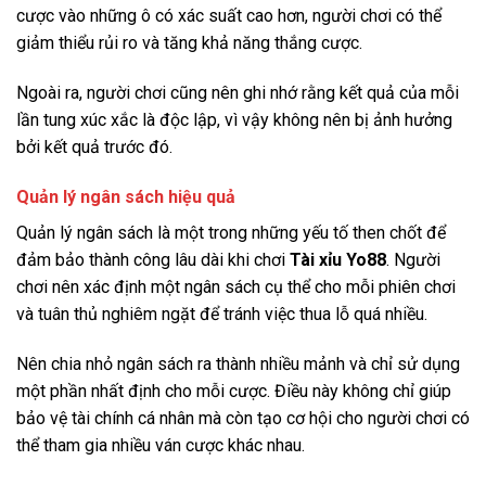
cược vào những ô có xác suất cao hơn, người chơi có thể
giảm thiểu rủi ro và tăng khả năng thắng cược.
Ngoài ra, người chơi cũng nên ghi nhớ rằng kết quả của mỗi
lần tung xúc xắc là độc lập, vì vậy không nên bị ảnh hưởng
bởi kết quả trước đó.
Quản lý ngân sách hiệu quả
Quản lý ngân sách là một trong những yếu tố then chốt để
đảm bảo thành công lâu dài khi chơi
Tài xỉu Yo88
. Người
chơi nên xác định một ngân sách cụ thể cho mỗi phiên chơi
và tuân thủ nghiêm ngặt để tránh việc thua lỗ quá nhiều.
Nên chia nhỏ ngân sách ra thành nhiều mảnh và chỉ sử dụng
một phần nhất định cho mỗi cược. Điều này không chỉ giúp
bảo vệ tài chính cá nhân mà còn tạo cơ hội cho người chơi có
thể tham gia nhiều ván cược khác nhau.