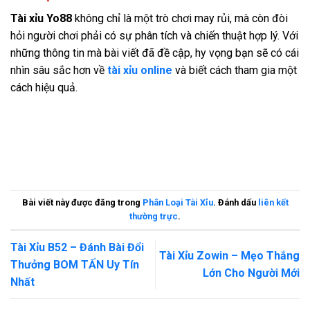
Tài xỉu Yo88
không chỉ là một trò chơi may rủi, mà còn đòi
hỏi người chơi phải có sự phân tích và chiến thuật hợp lý. Với
những thông tin mà bài viết đã đề cập, hy vọng bạn sẽ có cái
nhìn sâu sắc hơn về
tài xỉu online
và biết cách tham gia một
cách hiệu quả.
Bài viết này được đăng trong
Phân Loại Tài Xỉu
. Đánh dấu
liên kết
thường trực
.
Tài Xỉu B52 – Đánh Bài Đổi
Tài Xỉu Zowin – Mẹo Thắng
Thưởng BOM TẤN Uy Tín
Lớn Cho Người Mới
Nhất