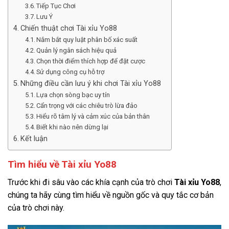
Tiếp Tục Chơi
Lưu Ý
Chiến thuật chơi Tài xỉu Yo88
Nắm bắt quy luật phân bố xác suất
Quản lý ngân sách hiệu quả
Chọn thời điểm thích hợp để đặt cược
Sử dụng công cụ hỗ trợ
Những điều cần lưu ý khi chơi Tài xỉu Yo88
Lựa chọn sòng bạc uy tín
Cẩn trọng với các chiêu trò lừa đảo
Hiểu rõ tâm lý và cảm xúc của bản thân
Biết khi nào nên dừng lại
Kết luận
Tìm hiểu về Tài xỉu Yo88
Trước khi đi sâu vào các khía cạnh của trò chơi
Tài xỉu Yo88
,
chúng ta hãy cùng tìm hiểu về nguồn gốc và quy tắc cơ bản
của trò chơi này.