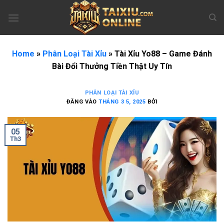
Bỏ
qua
nội
dung
Home
»
Phân Loại Tài Xỉu
»
Tài Xỉu Yo88 – Game Đánh
Bài Đổi Thưởng Tiền Thật Uy Tín
PHÂN LOẠI TÀI XỈU
ĐĂNG VÀO
THÁNG 3 5, 2025
BỞI
05
Th3