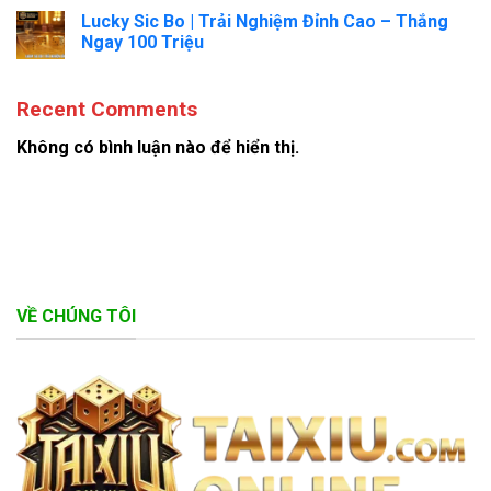
Lucky Sic Bo | Trải Nghiệm Đỉnh Cao – Thắng
Ngay 100 Triệu
Recent Comments
Không có bình luận nào để hiển thị.
VỀ CHÚNG TÔI