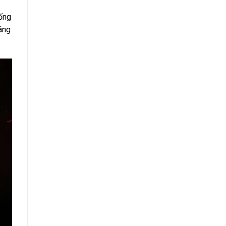
hống
áng