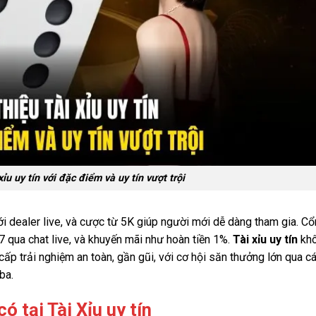
 xỉu uy tín với đặc điểm và uy tín vượt trội
với dealer live, và cược từ 5K giúp người mới dễ dàng tham gia. C
7 qua chat live, và khuyến mãi như hoàn tiền 1%.
Tài xỉu uy tín
kh
ấp trải nghiệm an toàn, gần gũi, với cơ hội săn thưởng lớn qua c
ba.
ó tại Tài Xỉu uy tín