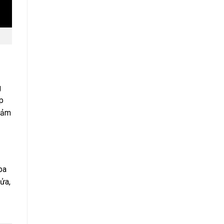
g
p
 Đảm
ba
ửa,