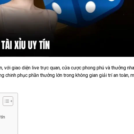
n, với giao diện live trực quan, cửa cược phong phú và thưởng nh
g chinh phục phần thưởng lớn trong không gian giải trí an toàn, 
tín