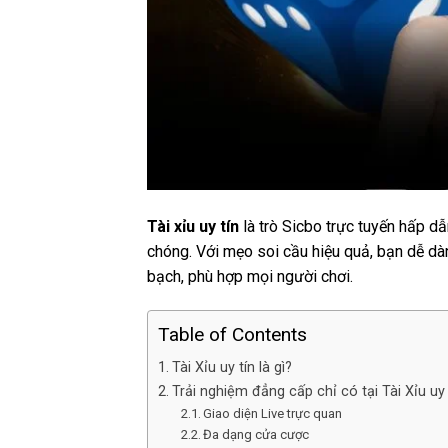
Tài xỉu uy tín
là trò Sicbo trực tuyến hấp dẫ
chóng. Với mẹo soi cầu hiệu quả, bạn dễ dàn
bạch, phù hợp mọi người chơi.
Table of Contents
Tài Xỉu uy tín là gì?
Trải nghiệm đẳng cấp chỉ có tại Tài Xỉu uy 
Giao diện Live trực quan
Đa dạng cửa cược