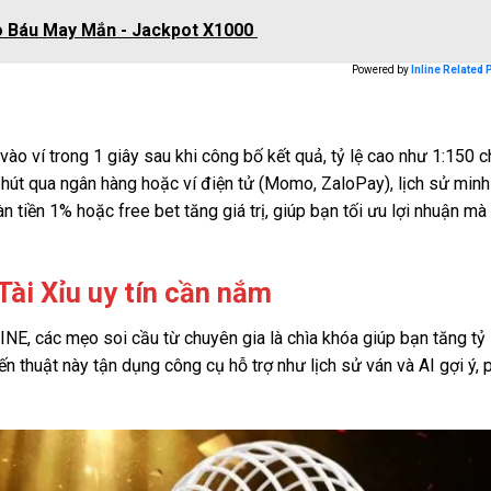
o Báu May Mắn - Jackpot X1000
Powered by
Inline Related 
vào ví trong 1 giây sau khi công bố kết quả, tỷ lệ cao như 1:150 
5 phút qua ngân hàng hoặc ví điện tử (Momo, ZaloPay), lịch sử minh
 tiền 1% hoặc free bet tăng giá trị, giúp bạn tối ưu lợi nhuận mà
Tài Xỉu uy tín cần nắm
NE, các mẹo soi cầu từ chuyên gia là chìa khóa giúp bạn tăng tỷ 
n thuật này tận dụng công cụ hỗ trợ như lịch sử ván và AI gợi ý, 