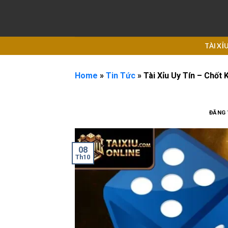
Bỏ
qua
nội
dung
TÀI XỈ
Home
»
Tin Tức
»
Tài Xỉu Uy Tín – Chốt
ĐĂNG
08
Th10