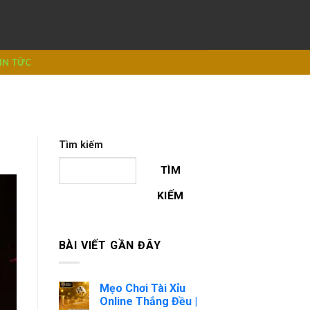
IN TỨC
Tìm kiếm
TÌM
KIẾM
BÀI VIẾT GẦN ĐÂY
Mẹo Chơi Tài Xỉu
Online Thắng Đều |