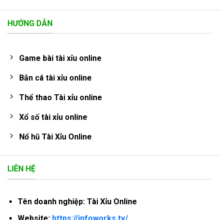
HƯỚNG DẪN
Game bài tài xỉu online
Bắn cá tài xỉu online
Thể thao Tài xỉu online
Xổ số tài xỉu online
Nổ hũ Tài Xỉu Online
LIÊN HỆ
Tên doanh nghiệp:
Tài Xỉu Online
Website:
https://infoworks.tv/