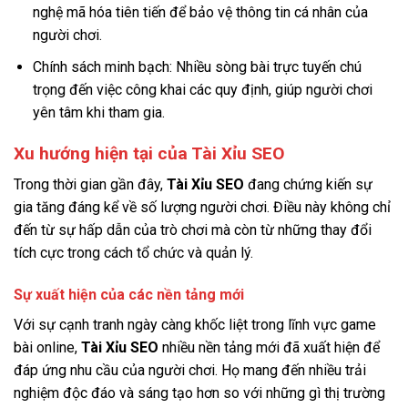
nghệ mã hóa tiên tiến để bảo vệ thông tin cá nhân của
người chơi.
Chính sách minh bạch: Nhiều sòng bài trực tuyến chú
trọng đến việc công khai các quy định, giúp người chơi
yên tâm khi tham gia.
Xu hướng hiện tại của Tài Xỉu SEO
Trong thời gian gần đây,
Tài Xỉu SEO
đang chứng kiến sự
gia tăng đáng kể về số lượng người chơi. Điều này không chỉ
đến từ sự hấp dẫn của trò chơi mà còn từ những thay đổi
tích cực trong cách tổ chức và quản lý.
Sự xuất hiện của các nền tảng mới
Với sự cạnh tranh ngày càng khốc liệt trong lĩnh vực game
bài online,
Tài Xỉu SEO
nhiều nền tảng mới đã xuất hiện để
đáp ứng nhu cầu của người chơi. Họ mang đến nhiều trải
nghiệm độc đáo và sáng tạo hơn so với những gì thị trường