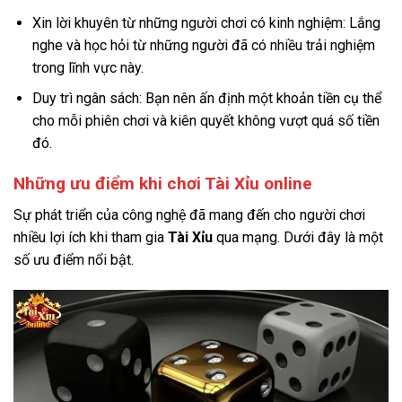
Xin lời khuyên từ những người chơi có kinh nghiệm: Lắng
nghe và học hỏi từ những người đã có nhiều trải nghiệm
trong lĩnh vực này.
Duy trì ngân sách: Bạn nên ấn định một khoản tiền cụ thể
cho mỗi phiên chơi và kiên quyết không vượt quá số tiền
đó.
Những ưu điểm khi chơi Tài Xỉu online
Sự phát triển của công nghệ đã mang đến cho người chơi
nhiều lợi ích khi tham gia
Tài Xỉu
qua mạng. Dưới đây là một
số ưu điểm nổi bật.