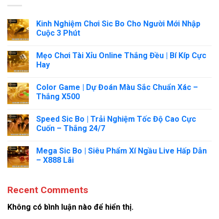
Kinh Nghiệm Chơi Sic Bo Cho Người Mới Nhập
Cuộc 3 Phút
Mẹo Chơi Tài Xỉu Online Thắng Đều | Bí Kíp Cực
Hay
Color Game | Dự Đoán Màu Sắc Chuẩn Xác –
Thắng X500
Speed Sic Bo | Trải Nghiệm Tốc Độ Cao Cực
Cuốn – Thắng 24/7
Mega Sic Bo | Siêu Phẩm Xí Ngầu Live Hấp Dẫn
– X888 Lãi
Recent Comments
Không có bình luận nào để hiển thị.