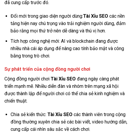
đã cung cấp trước đó.
Đổi mới trong giao diện người dùng:
Tài Xỉu SEO
các nền
tảng hiện nay chú trọng vào trải nghiệm người dùng, đảm
bảo rằng mọi thứ trở nên dễ dàng và thú vị hơn.
Tích hợp công nghệ mới: AI và blockchain đang được
nhiều nhà cái áp dụng để nâng cao tính bảo mật và công
bằng trong trò chơi.
Sự phát triển của cộng đồng người chơi
Cộng đồng người chơi
Tài Xỉu SEO
đang ngày càng phát
triển mạnh mẽ. Nhiều diễn đàn và nhóm trên mạng xã hội
được thành lập để người chơi có thể chia sẻ kinh nghiệm và
chiến thuật.
Chia sẻ kiến thức:
Tài Xỉu SEO
các thành viên trong cộng
đồng thường xuyên chia sẻ các bài viết, video hướng dẫn,
cung cấp cái nhìn sâu sắc về cách chơi.