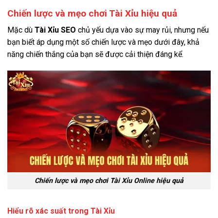
Chiến lược và mẹo chơi Tài Xỉu hiệu quả
Mặc dù
Tài Xỉu SEO
chủ yếu dựa vào sự may rủi, nhưng nếu
bạn biết áp dụng một số chiến lược và mẹo dưới đây, khả
năng chiến thắng của bạn sẽ được cải thiện đáng kể.
Chiến lược và mẹo chơi Tài Xỉu Online hiệu quả
Hiểu rõ xác suất trong Tài Xỉu