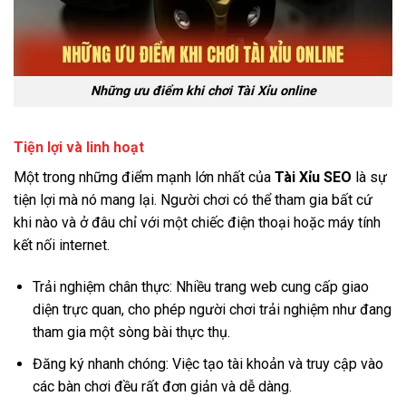
Những ưu điểm khi chơi Tài Xỉu online
Tiện lợi và linh hoạt
Một trong những điểm mạnh lớn nhất của
Tài Xỉu SEO
là sự
tiện lợi mà nó mang lại. Người chơi có thể tham gia bất cứ
khi nào và ở đâu chỉ với một chiếc điện thoại hoặc máy tính
kết nối internet.
Trải nghiệm chân thực: Nhiều trang web cung cấp giao
diện trực quan, cho phép người chơi trải nghiệm như đang
tham gia một sòng bài thực thụ.
Đăng ký nhanh chóng: Việc tạo tài khoản và truy cập vào
các bàn chơi đều rất đơn giản và dễ dàng.