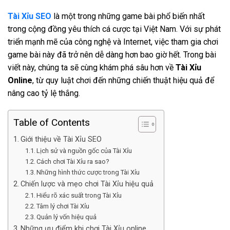
Tài Xỉu SEO
là một trong những game bài phổ biến nhất
trong cộng đồng yêu thích cá cược tại Việt Nam. Với sự phát
triển mạnh mẽ của công nghệ và Internet, việc tham gia chơi
game bài này đã trở nên dễ dàng hơn bao giờ hết. Trong bài
viết này, chúng ta sẽ cùng khám phá sâu hơn về
Tài Xỉu
Online
, từ quy luật chơi đến những chiến thuật hiệu quả để
nâng cao tỷ lệ thắng.
Table of Contents
Giới thiệu về Tài Xỉu SEO
Lịch sử và nguồn gốc của Tài Xỉu
Cách chơi Tài Xỉu ra sao?
Những hình thức cược trong Tài Xỉu
Chiến lược và mẹo chơi Tài Xỉu hiệu quả
Hiểu rõ xác suất trong Tài Xỉu
Tâm lý chơi Tài Xỉu
Quản lý vốn hiệu quả
Những ưu điểm khi chơi Tài Xỉu online