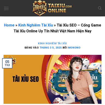
Bỏ
qua
nội
dung
Home
»
Kinh Nghiêm Tài Xỉu
»
Tài Xỉu SEO – Cổng Game
Tài Xỉu Online Uy Tín Nhất Việt Nam Hiện Nay
KINH NGHIÊM TÀI XỈU
ĐĂNG VÀO
THÁNG 3 5, 2025
BỞI
MONONO
05
Th3