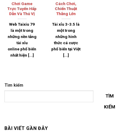
Chơi Game
Cách Chơi,
Trực Tuyến Hấp
Chiến Thuật
Dẫn Và Thú Vị
Thắng Lớn
Web Taixiu 79
Tài xỉu 3-3.5 là
là một trong
một trong
những nền tảng
những hình
tài xỉu
thức cá cược
online phổ biến
phổ biến tại Việt
nhất hiện [...]
[...]
Tìm kiếm
TÌM
KIẾM
BÀI VIẾT GẦN ĐÂY