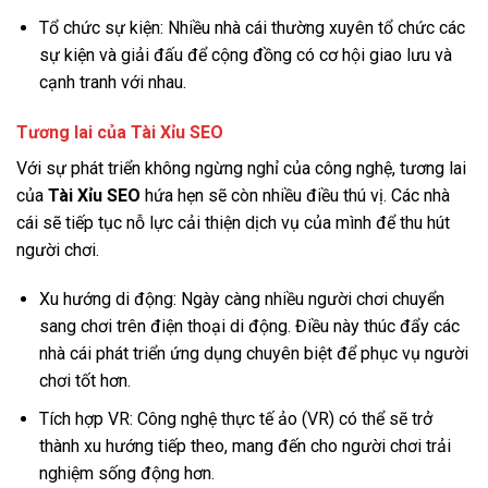
Tổ chức sự kiện: Nhiều nhà cái thường xuyên tổ chức các
sự kiện và giải đấu để cộng đồng có cơ hội giao lưu và
cạnh tranh với nhau.
Tương lai của Tài Xỉu SEO
Với sự phát triển không ngừng nghỉ của công nghệ, tương lai
của
Tài Xỉu SEO
hứa hẹn sẽ còn nhiều điều thú vị. Các nhà
cái sẽ tiếp tục nỗ lực cải thiện dịch vụ của mình để thu hút
người chơi.
Xu hướng di động: Ngày càng nhiều người chơi chuyển
sang chơi trên điện thoại di động. Điều này thúc đẩy các
nhà cái phát triển ứng dụng chuyên biệt để phục vụ người
chơi tốt hơn.
Tích hợp VR: Công nghệ thực tế ảo (VR) có thể sẽ trở
thành xu hướng tiếp theo, mang đến cho người chơi trải
nghiệm sống động hơn.