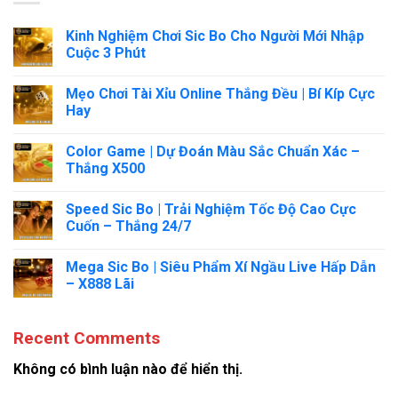
Kinh Nghiệm Chơi Sic Bo Cho Người Mới Nhập
Cuộc 3 Phút
Mẹo Chơi Tài Xỉu Online Thắng Đều | Bí Kíp Cực
Hay
Color Game | Dự Đoán Màu Sắc Chuẩn Xác –
Thắng X500
Speed Sic Bo | Trải Nghiệm Tốc Độ Cao Cực
Cuốn – Thắng 24/7
Mega Sic Bo | Siêu Phẩm Xí Ngầu Live Hấp Dẫn
– X888 Lãi
Recent Comments
Không có bình luận nào để hiển thị.