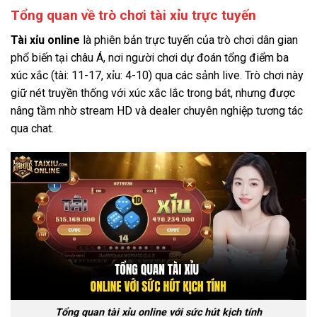
Tổng quan về trò chơi tài xỉu trực tuyến
Tài xỉu online
là phiên bản trực tuyến của trò chơi dân gian
phổ biến tại châu Á, nơi người chơi dự đoán tổng điểm ba
xúc xắc (tài: 11-17, xỉu: 4-10) qua các sảnh live. Trò chơi này
giữ nét truyền thống với xúc xắc lắc trong bát, nhưng được
nâng tầm nhờ stream HD và dealer chuyên nghiệp tương tác
qua chat.
Tổng quan tài xỉu online với sức hút kịch tính