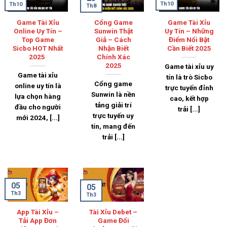
Th10
Th10
Th8
Game Tài Xỉu
Cổng Game
Game Tài Xỉu
Online Uy Tín –
Sunwin Thật
Uy Tín – Những
Top Game
Giả – Cách
Điểm Nổi Bật
Sicbo HOT Nhất
Nhận Biết
Cần Biết 2025
2025
Chính Xác
2025
Game tài xỉu uy
Game tài xỉu
tín là trò Sicbo
Cổng game
online uy tín là
trực tuyến đỉnh
Sunwin là nền
lựa chọn hàng
cao, kết hợp
tảng giải trí
đầu cho người
trải [...]
trực tuyến uy
mới 2024, [...]
tín, mang đến
trải [...]
05
05
Th3
Th3
App Tài Xỉu –
Tài Xỉu Debet –
Tải App Đơn
Game Đổi