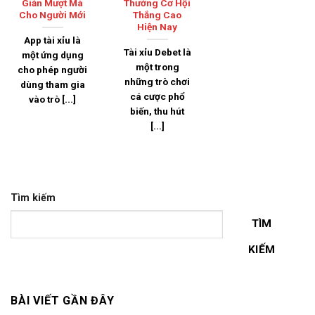
Giản Mượt Mà
Thưởng Cơ Hội
Cho Người Mới
Thắng Cao
Hiện Nay
App tài xỉu là
Tài xỉu Debet là
một ứng dụng
một trong
cho phép người
những trò chơi
dùng tham gia
cá cược phổ
vào trò [...]
biến, thu hút
[...]
Tìm kiếm
TÌM
KIẾM
BÀI VIẾT GẦN ĐÂY