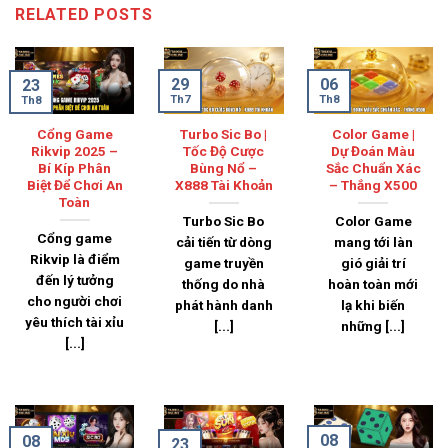
RELATED POSTS
29
06
23
Th7
Th8
Th8
Cổng Game
Turbo Sic Bo |
Color Game |
Rikvip 2025 –
Tốc Độ Cược
Dự Đoán Màu
Bí Kíp Phân
Bùng Nổ –
Sắc Chuẩn Xác
Biệt Để Chơi An
X888 Tài Khoản
– Thắng X500
Toàn
Turbo Sic Bo
Color Game
Cổng game
cải tiến từ dòng
mang tới làn
Rikvip là điểm
game truyền
gió giải trí
đến lý tưởng
thống do nhà
hoàn toàn mới
cho người chơi
phát hành danh
lạ khi biến
yêu thích tài xỉu
[...]
những [...]
[...]
08
08
23