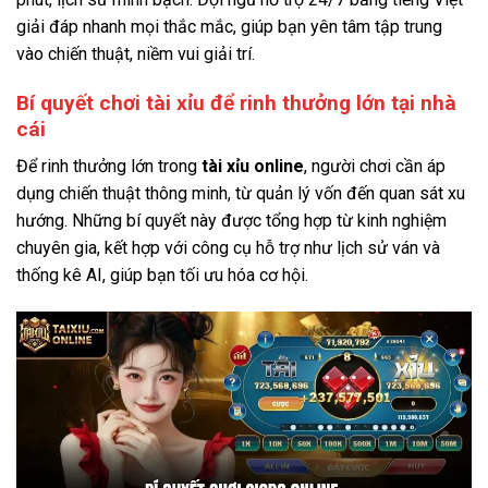
giải đáp nhanh mọi thắc mắc, giúp bạn yên tâm tập trung
vào chiến thuật, niềm vui giải trí.
Bí quyết chơi tài xỉu để rinh thưởng lớn tại nhà
cái
Để rinh thưởng lớn trong
tài xỉu online
, người chơi cần áp
dụng chiến thuật thông minh, từ quản lý vốn đến quan sát xu
hướng. Những bí quyết này được tổng hợp từ kinh nghiệm
chuyên gia, kết hợp với công cụ hỗ trợ như lịch sử ván và
thống kê AI, giúp bạn tối ưu hóa cơ hội.