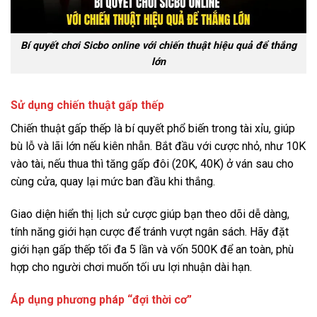
Bí quyết chơi Sicbo online với chiến thuật hiệu quả để thắng
lớn
Sử dụng chiến thuật gấp thếp
Chiến thuật gấp thếp là bí quyết phổ biến trong tài xỉu, giúp
bù lỗ và lãi lớn nếu kiên nhẫn. Bắt đầu với cược nhỏ, như 10K
vào tài, nếu thua thì tăng gấp đôi (20K, 40K) ở ván sau cho
cùng cửa, quay lại mức ban đầu khi thắng.
Giao diện hiển thị lịch sử cược giúp bạn theo dõi dễ dàng,
tính năng giới hạn cược để tránh vượt ngân sách. Hãy đặt
giới hạn gấp thếp tối đa 5 lần và vốn 500K để an toàn, phù
hợp cho người chơi muốn tối ưu lợi nhuận dài hạn.
Áp dụng phương pháp “đợi thời cơ”