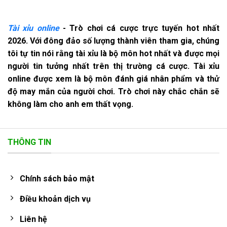
Tài xỉu online
- Trò chơi cá cược trực tuyến hot nhất
2026. Với đông đảo số lượng thành viên tham gia, chúng
tôi tự tin nói rằng tài xỉu là bộ môn hot nhất và được mọi
người tin tưởng nhất trên thị trường cá cược. Tài xỉu
online được xem là bộ môn đánh giá nhân phẩm và thử
độ may mắn của người chơi. Trò chơi này chắc chắn sẽ
không làm cho anh em thất vọng.
THÔNG TIN
Chính sách bảo mật
Điều khoản dịch vụ
Liên hệ