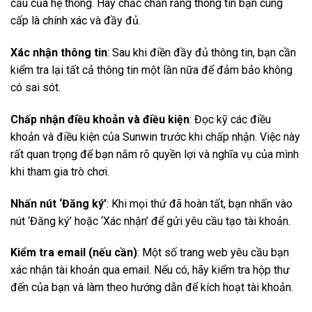
cầu của hệ thống. Hãy chắc chắn rằng thông tin bạn cung
cấp là chính xác và đầy đủ.
Xác nhận thông tin
: Sau khi điền đầy đủ thông tin, bạn cần
kiểm tra lại tất cả thông tin một lần nữa để đảm bảo không
có sai sót.
Chấp nhận điều khoản và điều kiện
: Đọc kỹ các điều
khoản và điều kiện của Sunwin trước khi chấp nhận. Việc này
rất quan trọng để bạn nắm rõ quyền lợi và nghĩa vụ của mình
khi tham gia trò chơi.
Nhấn nút ‘Đăng ký’
: Khi mọi thứ đã hoàn tất, bạn nhấn vào
nút ‘Đăng ký’ hoặc ‘Xác nhận’ để gửi yêu cầu tạo tài khoản.
Kiểm tra email (nếu cần)
: Một số trang web yêu cầu bạn
xác nhận tài khoản qua email. Nếu có, hãy kiểm tra hộp thư
đến của bạn và làm theo hướng dẫn để kích hoạt tài khoản.