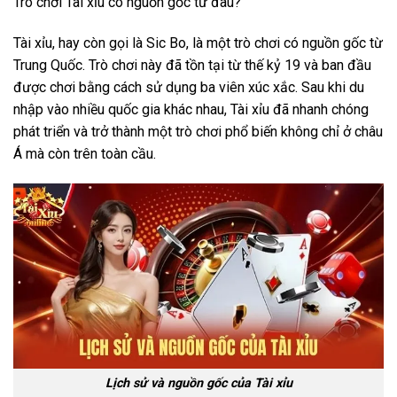
Trò chơi Tài xỉu có nguồn gốc từ đâu?
Tài xỉu, hay còn gọi là Sic Bo, là một trò chơi có nguồn gốc từ
Trung Quốc. Trò chơi này đã tồn tại từ thế kỷ 19 và ban đầu
được chơi bằng cách sử dụng ba viên xúc xắc. Sau khi du
nhập vào nhiều quốc gia khác nhau, Tài xỉu đã nhanh chóng
phát triển và trở thành một trò chơi phổ biến không chỉ ở châu
Á mà còn trên toàn cầu.
Lịch sử và nguồn gốc của Tài xỉu