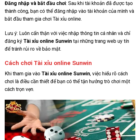
Đăng nhập và bắt đầu chơi
: Sau khi tài khoản đã được tạo
thành công, bạn có thể đăng nhập vào tài khoản của mình và
bắt đầu tham gia chơi Tài xỉu online.
Lưu ý: Luôn cẩn thận với việc nhập thông tin cá nhân và chỉ
đăng ký
Tài xỉu online Sunwin
tại những trang web uy tín
để tránh rủi ro về bảo mật.
Cách chơi Tài xỉu online Sunwin
Khi tham gia vào
Tài xỉu online Sunwin
, việc hiểu rõ cách
chơi là điều cần thiết để bạn có thể tận hưởng trò chơi một
cách trọn vẹn.