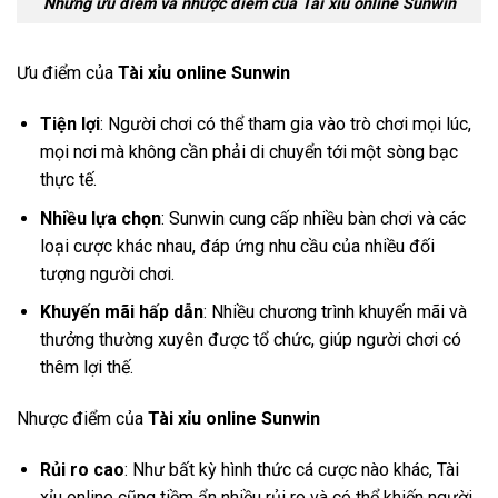
Những ưu điểm và nhược điểm của Tài xỉu online Sunwin
Ưu điểm của
Tài xỉu online Sunwin
Tiện lợi
: Người chơi có thể tham gia vào trò chơi mọi lúc,
mọi nơi mà không cần phải di chuyển tới một sòng bạc
thực tế.
Nhiều lựa chọn
: Sunwin cung cấp nhiều bàn chơi và các
loại cược khác nhau, đáp ứng nhu cầu của nhiều đối
tượng người chơi.
Khuyến mãi hấp dẫn
: Nhiều chương trình khuyến mãi và
thưởng thường xuyên được tổ chức, giúp người chơi có
thêm lợi thế.
Nhược điểm của
Tài xỉu online Sunwin
Rủi ro cao
: Như bất kỳ hình thức cá cược nào khác, Tài
xỉu online cũng tiềm ẩn nhiều rủi ro và có thể khiến người