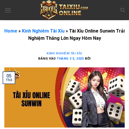
Bỏ
qua
nội
dung
Home
»
Kinh Nghiêm Tài Xỉu
»
Tài Xỉu Online Sunwin Trải
Nghiệm Thắng Lớn Ngay Hôm Nay
KINH NGHIÊM TÀI XỈU
ĐĂNG VÀO
THÁNG 3 5, 2025
BỞI
05
Th3