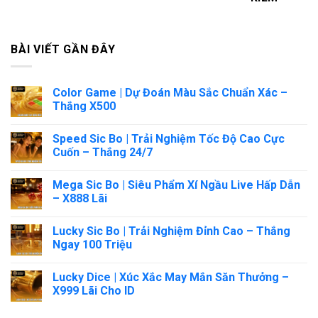
BÀI VIẾT GẦN ĐÂY
Color Game | Dự Đoán Màu Sắc Chuẩn Xác –
Thắng X500
Speed Sic Bo | Trải Nghiệm Tốc Độ Cao Cực
Cuốn – Thắng 24/7
Mega Sic Bo | Siêu Phẩm Xí Ngầu Live Hấp Dẫn
– X888 Lãi
Lucky Sic Bo | Trải Nghiệm Đỉnh Cao – Thắng
Ngay 100 Triệu
Lucky Dice | Xúc Xắc May Mắn Săn Thưởng –
X999 Lãi Cho ID