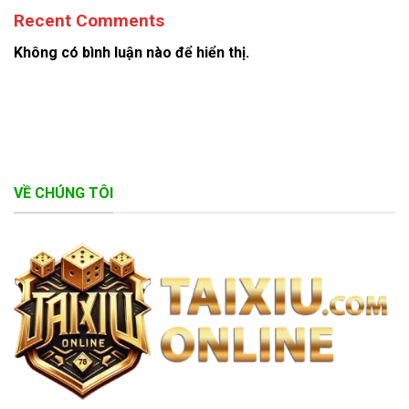
Recent Comments
Không có bình luận nào để hiển thị.
VỀ CHÚNG TÔI