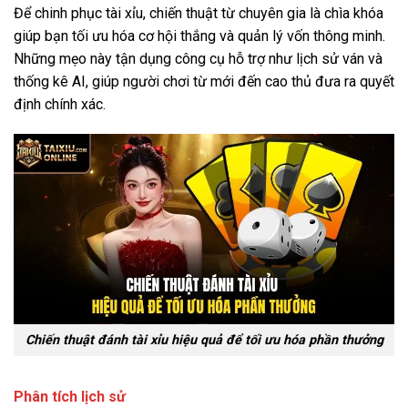
Để chinh phục tài xỉu, chiến thuật từ chuyên gia là chìa khóa
giúp bạn tối ưu hóa cơ hội thắng và quản lý vốn thông minh.
Những mẹo này tận dụng công cụ hỗ trợ như lịch sử ván và
thống kê AI, giúp người chơi từ mới đến cao thủ đưa ra quyết
định chính xác.
Chiến thuật đánh tài xỉu hiệu quả để tối ưu hóa phần thưởng
Phân tích lịch sử