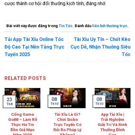
cược thành cơ hội đổi thưởng kịch tính, đáng nhớ.
Bài viết này được đăng trong
Tin Tức
. Đánh dấu
liên kết thường trực
.
Tải App Tài Xỉu Online Tốc
Tài Xỉu Uy Tín – Chốt Kèo
Độ Cao Tại Nền Tảng Trực
Cực Dễ, Nhận Thưởng Siêu
Tuyến 2025
Tốc
RELATED POSTS
08
08
23
Th10
Th10
Th8
Cổng Game
Tài Xỉu Là Gì?
App Tài Xỉu |
Go88 – Làm Rõ
Chơi Sicbo
Trải Nghiệm
Thực Hư Tin
Trực Tuyến Có
Giải Trí Và Rinh
Đồn Giả Mạo
Rủi Ro Pháp Lý
Thưởng Đỉnh
Năm 2025
Không?
Cao