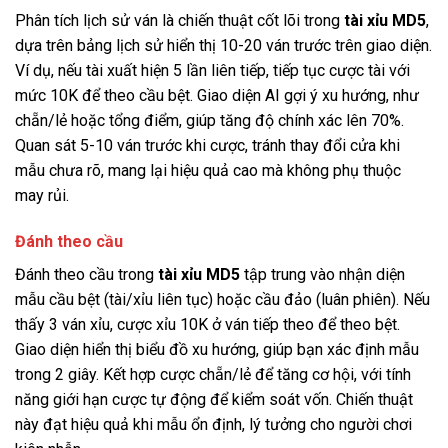
Phân tích lịch sử ván là chiến thuật cốt lõi trong
tài xỉu MD5
,
dựa trên bảng lịch sử hiển thị 10-20 ván trước trên giao diện.
Ví dụ, nếu tài xuất hiện 5 lần liên tiếp, tiếp tục cược tài với
mức 10K để theo cầu bệt. Giao diện AI gợi ý xu hướng, như
chẵn/lẻ hoặc tổng điểm, giúp tăng độ chính xác lên 70%.
Quan sát 5-10 ván trước khi cược, tránh thay đổi cửa khi
mẫu chưa rõ, mang lại hiệu quả cao mà không phụ thuộc
may rủi.
Đánh theo cầu
Đánh theo cầu trong
tài xỉu MD5
tập trung vào nhận diện
mẫu cầu bệt (tài/xỉu liên tục) hoặc cầu đảo (luân phiên). Nếu
thấy 3 ván xỉu, cược xỉu 10K ở ván tiếp theo để theo bệt.
Giao diện hiển thị biểu đồ xu hướng, giúp bạn xác định mẫu
trong 2 giây. Kết hợp cược chẵn/lẻ để tăng cơ hội, với tính
năng giới hạn cược tự động để kiểm soát vốn. Chiến thuật
này đạt hiệu quả khi mẫu ổn định, lý tưởng cho người chơi