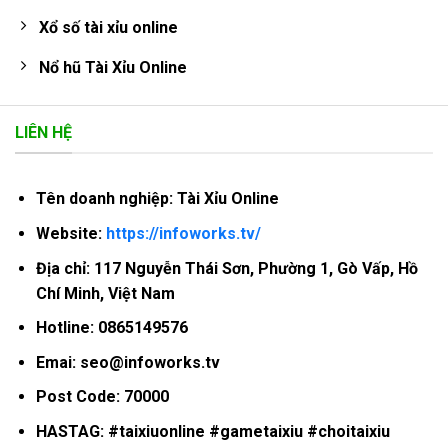
Xổ số tài xỉu online
Nổ hũ Tài Xỉu Online
LIÊN HỆ
Tên doanh nghiệp:
Tài Xỉu Online
Website:
https://infoworks.tv/
Địa chỉ: 117 Nguyễn Thái Sơn, Phường 1, Gò Vấp, Hồ
Chí Minh, Việt Nam
Hotline: 0865149576
Emai:
seo@infoworks.tv
Post Code: 70000
HASTAG:
#taixiuonline #gametaixiu #choitaixiu