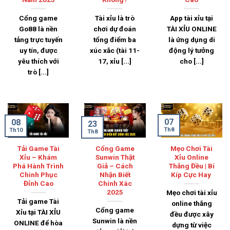
Cổng game
Tài xỉu là trò
App tài xỉu tại
Go88 là nền
chơi dự đoán
TÀI XỈU ONLINE
tảng trực tuyến
tổng điểm ba
là ứng dụng di
uy tín, được
xúc xắc (tài 11-
động lý tưởng
yêu thích với
17, xỉu [...]
cho [...]
trò [...]
07
08
23
Th8
Th10
Th8
Tải Game Tài
Cổng Game
Mẹo Chơi Tài
Xỉu – Khám
Sunwin Thật
Xỉu Online
Phá Hành Trình
Giả – Cách
Thắng Đều | Bí
Chinh Phục
Nhận Biết
Kíp Cực Hay
Đỉnh Cao
Chính Xác
2025
Mẹo chơi tài xỉu
Tải game Tài
online thắng
Cổng game
Xỉu tại TÀI XỈU
đều được xây
Sunwin là nền
ONLINE để hòa
dựng từ việc