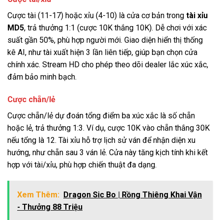
Cược tài (11-17) hoặc xỉu (4-10) là cửa cơ bản trong
tài xỉu
MD5
, trả thưởng 1:1 (cược 10K thắng 10K). Dễ chơi với xác
suất gần 50%, phù hợp người mới. Giao diện hiển thị thống
kê AI, như tài xuất hiện 3 lần liên tiếp, giúp bạn chọn cửa
chính xác. Stream HD cho phép theo dõi dealer lắc xúc xắc,
đảm bảo minh bạch.
Cược chẵn/lẻ
Cược chẵn/lẻ dự đoán tổng điểm ba xúc xắc là số chẵn
hoặc lẻ, trả thưởng 1:3. Ví dụ, cược 10K vào chẵn thắng 30K
nếu tổng là 12. Tài xỉu hỗ trợ lịch sử ván để nhận diện xu
hướng, như chẵn sau 3 ván lẻ. Cửa này tăng kịch tính khi kết
hợp với tài/xỉu, phù hợp chiến thuật đa dạng.
Xem Thêm:
Dragon Sic Bo | Rồng Thiêng Khai Vận
- Thưởng 88 Triệu