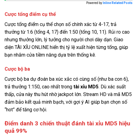
Powered by
Inline Related Posts
Cược tổng điểm cụ thể
Cược tổng điểm cụ thể chọn số chính xác từ 4-17, trả
thưởng từ 1:6 (tổng 4, 17) đến 1:50 (tổng 10, 11). Rủi ro cao
nhưng thưởng lớn, lý tưởng cho người chơi dày dạn. Giao
diện TÀI XỈU ONLINE hiển thị tỷ lệ xuất hiện từng tổng, giúp
bạn nhắm cửa tiềm năng dựa trên thống kê.
Cược bộ ba
Cược bộ ba dự đoán ba xúc xắc có cùng số (như ba con 6),
trả thưởng 1:150, cao nhất trong
tài xỉu MD5
. Dù xác suất
thấp, cửa này thu hút nhờ jackpot lớn. Stream HD và mã MD5
đảm bảo kết quả minh bạch, với gợi ý AI giúp bạn chọn số
“hot” để tăng cơ hội.
Điểm danh 3 chiến thuật đánh tài xỉu MD5 hiệu
quả 99%