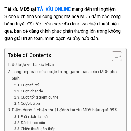
Tài xỉu MD5
tại
TÀI XỈU ONLINE
mang đến trải nghiệm
Sicbo kịch tính với công nghệ mã hóa MD5 đảm bảo công
bằng tuyệt đối. Với cửa cược đa dạng và chiến thuật hiệu
quả, bạn dễ dàng chinh phục phần thưởng lớn trong không
gian giải trí an toàn, minh bạch và đầy hấp dẫn.
Table of Contents
Sơ lược về tài xỉu MD5
Tổng hợp các cửa cược trong game bài sicbo MD5 phổ
biến
Cược tài/xỉu
Cược chẵn/lẻ
Cược tổng điểm cụ thể
Cược bộ ba
Điểm danh 3 chiến thuật đánh tài xỉu MD5 hiệu quả 99%
Phân tích lịch sử
Đánh theo cầu
Chiến thuật gấp thếp