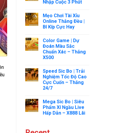
Nhập Cuộc 3 Phút
Mẹo Chơi Tài Xỉu
Online Thắng Đều |
Bí Kíp Cực Hay
Color Game | Dự
Đoán Màu Sắc
Chuẩn Xác – Thắng
X500
ên
Speed Sic Bo | Trải
iều
Nghiệm Tốc Độ Cao
Cực Cuốn – Thắng
24/7
Mega Sic Bo | Siêu
Phẩm Xí Ngầu Live
Hấp Dẫn – X888 Lãi
Recent