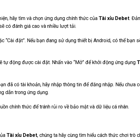
 hiện, hãy tìm và chọn ứng dụng chính thức của
Tài xỉu Debet
. Đả
 có đánh giá cao và nhiều lượt tải.
oặc “Cài đặt”. Nếu bạn đang sử dụng thiết bị Android, có thể bạn s
 sẽ tự động được cài đặt. Nhấn vào “Mở” để khởi động ứng dụng
T
bạn đã có tài khoản, hãy nhập thông tin để đăng nhập. Nếu chưa c
ng dẫn trong ứng dụng.
n chính thức để tránh rủi ro về bảo mật và dữ liệu cá nhân.
của
Tài xỉu Debet
, chúng ta hãy cùng tìm hiểu cách thức chơi trò c