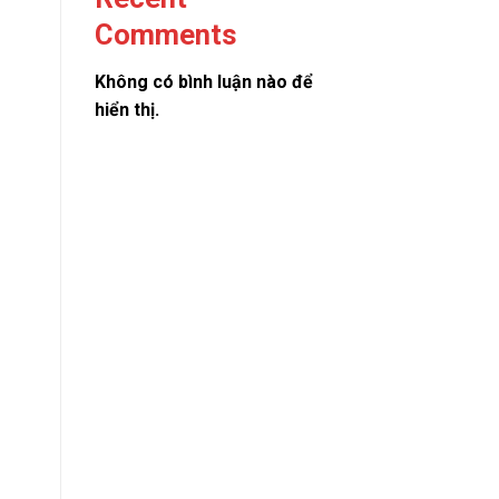
Comments
Không có bình luận nào để
hiển thị.