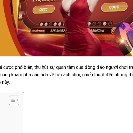
cá cược phổ biến, thu hút sự quan tâm của đông đảo người chơi tr
sẽ cùng khám phá sâu hơn về từ cách chơi, chiến thuật đến những đ
e
này.
?