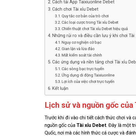
Cách tải App Taixiuonline Debet
Cách chơi Tài xỉu Debet
Quy tắc cơ bản của trò chơi
Các loại cược trong Tài xỉu Debet
Chiến thuật chơi Tài xỉu Debet hiệu quả
Những rủi ro và điều cần lưu ý khi chơi Tài
Nguy cơ nghiện cờ bạc
Gian lận và lừa đảo
Mất kiểm soát tài chính
Các ứng dụng và nền tảng chơi Tài xỉu Deb
Các sòng bạc trực tuyến
Ứng dụng di động Taixiuonline
Lợi ích của việc chơi trực tuyến
Kết luận
Lịch sử và nguồn gốc của 
Trước khi đi vào chi tiết cách thức chơi và c
nguồn gốc của
Tài xỉu Debet
. Đây là một t
Quốc, nơi mà các hình thức cá cược và đánh b