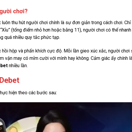
người chơi?
t
luôn thu hút người chơi chính là sự đơn giản trong cách chơi. Chỉ
à “Xỉu” (tổng điểm nhỏ hơn hoặc bằng 11), người chơi có thể nhanh
 quá nhiều quy tắc phức tạp.
 hồi hộp và phấn khích cực độ. Mỗi lần gieo xúc xắc, người chơi 
em vận may có mỉm cười với mình hay không. Cảm giác ấy chính là
ebet
nhiều lần.
 Debet
 thực hiện theo các bước sau: