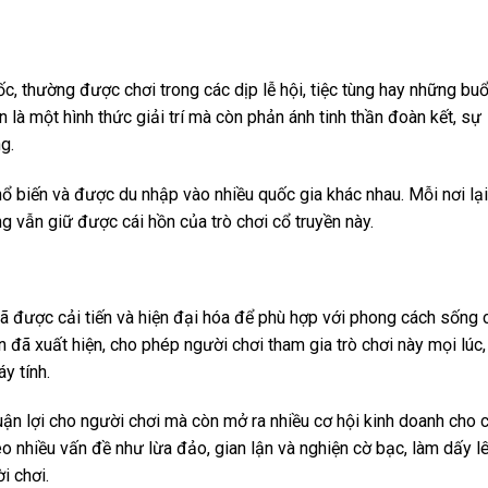
, thường được chơi trong các dịp lễ hội, tiệc tùng hay những buổ
 là một hình thức giải trí mà còn phản ánh tinh thần đoàn kết, sự
g.
phổ biến và được du nhập vào nhiều quốc gia khác nhau. Mỗi nơi lạ
g vẫn giữ được cái hồn của trò chơi cổ truyền này.
đã được cải tiến và hiện đại hóa để phù hợp với phong cách sống 
n đã xuất hiện, cho phép người chơi tham gia trò chơi này mọi lúc,
y tính.
huận lợi cho người chơi mà còn mở ra nhiều cơ hội kinh doanh cho 
eo nhiều vấn đề như lừa đảo, gian lận và nghiện cờ bạc, làm dấy l
i chơi.