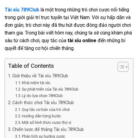
Tài xỉu 789Club
là một trong những trò chơi cược nổi tiếng
trong giới giải trí trực tuyến tại Việt Nam. Với sự hấp dẫn và
đơn giản, trò chơi này đã thu hút được đông đảo người chơi
tham gia. Trong bài viết hôm nay, chúng ta sẽ cùng khám phá
sâu từ cách chơi, quy tắc của
tài xỉu online
đến những bí
quyết để tăng cơ hội chiến thắng.
Table of Contents
Giới thiệu về Tài xỉu 789Club
Khái niệm tài xỉu
Sự phát triển của Tài xỉu 789Club
Lý do lựa chọn 789Club
Cách thức chơi Tài xỉu 789Club
Quy tắc cơ bản của trò chơi
Hướng dẫn từng bước
Một số hình thức cược thú vị
Chiến lược để thắng Tài xỉu 789Club
Phân tích xu hướng cược