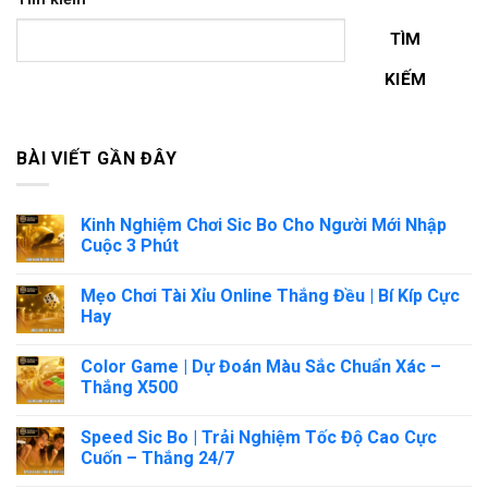
TÌM
KIẾM
BÀI VIẾT GẦN ĐÂY
Kinh Nghiệm Chơi Sic Bo Cho Người Mới Nhập
Cuộc 3 Phút
Mẹo Chơi Tài Xỉu Online Thắng Đều | Bí Kíp Cực
Hay
Color Game | Dự Đoán Màu Sắc Chuẩn Xác –
Thắng X500
Speed Sic Bo | Trải Nghiệm Tốc Độ Cao Cực
Cuốn – Thắng 24/7