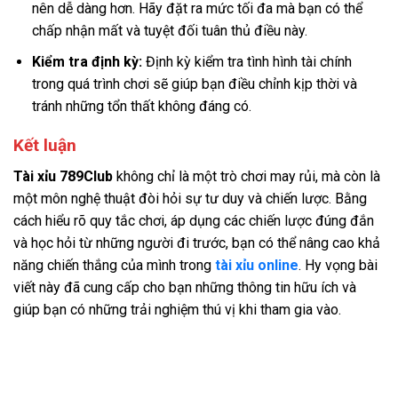
nên dễ dàng hơn. Hãy đặt ra mức tối đa mà bạn có thể
chấp nhận mất và tuyệt đối tuân thủ điều này.
Kiểm tra định kỳ:
Định kỳ kiểm tra tình hình tài chính
trong quá trình chơi sẽ giúp bạn điều chỉnh kịp thời và
tránh những tổn thất không đáng có.
Kết luận
Tài xỉu 789Club
không chỉ là một trò chơi may rủi, mà còn là
một môn nghệ thuật đòi hỏi sự tư duy và chiến lược. Bằng
cách hiểu rõ quy tắc chơi, áp dụng các chiến lược đúng đắn
và học hỏi từ những người đi trước, bạn có thể nâng cao khả
năng chiến thắng của mình trong
tài xỉu online
. Hy vọng bài
viết này đã cung cấp cho bạn những thông tin hữu ích và
giúp bạn có những trải nghiệm thú vị khi tham gia vào.