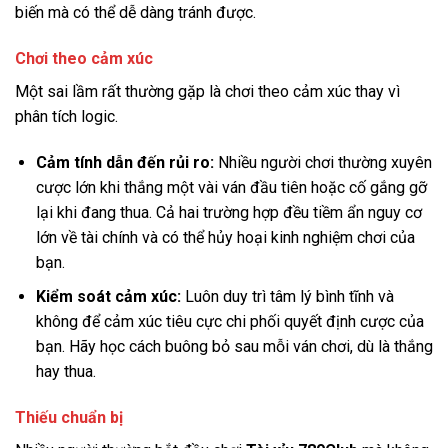
biến mà có thể dễ dàng tránh được.
Chơi theo cảm xúc
Một sai lầm rất thường gặp là chơi theo cảm xúc thay vì
phân tích logic.
Cảm tính dẫn đến rủi ro:
Nhiều người chơi thường xuyên
cược lớn khi thắng một vài ván đầu tiên hoặc cố gắng gỡ
lại khi đang thua. Cả hai trường hợp đều tiềm ẩn nguy cơ
lớn về tài chính và có thể hủy hoại kinh nghiệm chơi của
bạn.
Kiểm soát cảm xúc:
Luôn duy trì tâm lý bình tĩnh và
không để cảm xúc tiêu cực chi phối quyết định cược của
bạn. Hãy học cách buông bỏ sau mỗi ván chơi, dù là thắng
hay thua.
Thiếu chuẩn bị