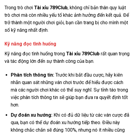
Trong trò chơi
Tài xỉu 789Club
, không chỉ bản thân quy luật
trò chơi mà còn nhiều yếu tố khác ảnh hưởng đến kết quả. Để
trở thành một người chơi giỏi, bạn cần trang bị cho mình một
số kỹ năng nhất định.
Kỹ năng đọc tình huống
Kỹ năng đọc tình huống trong
Tài xỉu 789Club
rất quan trọng
và tác động lớn đến sự thành công của bạn.
Phân tích thông tin:
Trước khi bắt đầu cược, hãy kiên
nhẫn quan sát những ván chơi trước để hiểu được cách
mà các người chơi khác có thể suy nghĩ. Sự tỉnh táo trong
việc phân tích thông tin sẽ giúp bạn đưa ra quyết định tốt
hơn.
Dự đoán xu hướng:
Khi có đủ dữ liệu từ các ván cược đã
qua, bạn có thể dự đoán xu hướng tiếp theo. Điều này
không chắc chắn sẽ đúng 100%, nhưng nó ít nhiều cũng