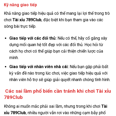
Kỹ năng giao tiếp
Khả năng giao tiếp hiệu quả có thể mang lại lợi thế trong trò
chơi
Tài xỉu 789Club
, đặc biệt khi bạn tham gia vào các
sòng bài trực tiếp.
Giao tiếp với các đối thủ:
Nếu có thể, hãy cố gắng xây
dựng mối quan hệ tốt đẹp với các đối thủ. Học hỏi từ
cách họ chơi có thể giúp bạn cải thiện chiến lược của
mình.
Giao tiếp với nhân viên nhà cái:
Nếu bạn gặp phải bất
kỳ vấn đề nào trong lúc chơi, việc giao tiếp hiệu quả với
nhân viên hỗ trợ sẽ giúp giải quyết nhanh chóng tình hình.
Các sai lầm phổ biến cần tránh khi chơi Tài xỉu
789Club
Không ai muốn mắc phải sai lầm, nhưng trong khi chơi
Tài
xỉu 789Club
, nhiều người vẫn rơi vào những cạm bẫy phổ