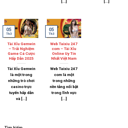
[...]
[...]
05
05
Th3
Th3
Tài Xỉu Gemwin
Web Taixiu 247
– Trải Nghiệm
com – Tài Xỉu
Game Cá Cược
Online Uy Tín
Hấp Dẫn 2025
Nhất Việt Nam
Tài Xỉu Gemwin
Web Taixiu 247
là một trong
com là một
những trò chơi
trong những
casino trực
nền tảng nổi bật
tuyến hấp dẫn
trong lĩnh vực
và [...]
[...]
Tìm kiếm