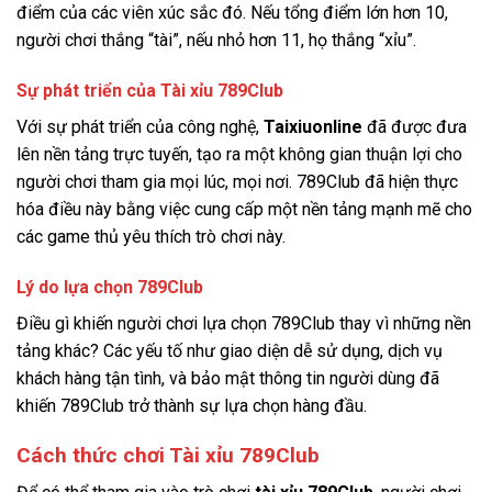
điểm của các viên xúc sắc đó. Nếu tổng điểm lớn hơn 10,
người chơi thắng “tài”, nếu nhỏ hơn 11, họ thắng “xỉu”.
Sự phát triển của Tài xỉu 789Club
Với sự phát triển của công nghệ,
Taixiuonline
đã được đưa
lên nền tảng trực tuyến, tạo ra một không gian thuận lợi cho
người chơi tham gia mọi lúc, mọi nơi. 789Club đã hiện thực
hóa điều này bằng việc cung cấp một nền tảng mạnh mẽ cho
các game thủ yêu thích trò chơi này.
Lý do lựa chọn 789Club
Điều gì khiến người chơi lựa chọn 789Club thay vì những nền
tảng khác? Các yếu tố như giao diện dễ sử dụng, dịch vụ
khách hàng tận tình, và bảo mật thông tin người dùng đã
khiến 789Club trở thành sự lựa chọn hàng đầu.
Cách thức chơi Tài xỉu 789Club