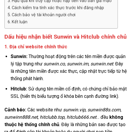
Hậu quả khi truy cập hoặc nạp tiền vào bản giả mạo
Cách kiểm tra tính xác thực trước khi đăng nhập
Cách bảo vệ tài khoản người chơi
Kết luận
Dấu hiệu nhận biết Sunwin và Hitclub chính chủ
1. Địa chỉ website chính thức
Sunwin:
Thường hoạt động trên các tên miền được quản
lý tập trung như
sunwin.co
,
sunwin.im
,
sunwin.net
. Đây
là những tên miền được xác thực, cập nhật trực tiếp từ hệ
thống phát hành.
Hitclub:
Sử dụng tên miền cố định, có chứng chỉ bảo mật
SSL (hiển thị biểu tượng ổ khóa bên cạnh đường link).
Cảnh báo:
Các website như
sunwin.vip
,
sunwin88s.com
,
sunwinn888.net
,
hitclubb.top
,
hitclub666.net
… đều
không
thuộc hệ thống chính chủ
. Đây là những bản sao được tạo
ra để đánh cắp tài khoản hoặc dụ người chơi nạp tiền.