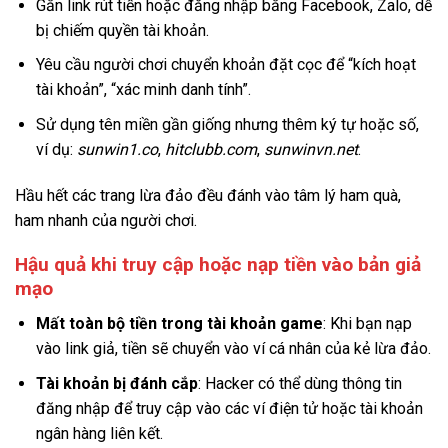
Gắn link rút tiền hoặc đăng nhập bằng
Facebook, Zalo
, dễ
bị chiếm quyền tài khoản.
Yêu cầu người chơi
chuyển khoản đặt cọc
để “kích hoạt
tài khoản”, “xác minh danh tính”.
Sử dụng
tên miền gần giống
nhưng thêm ký tự hoặc số,
ví dụ:
sunwin1.co
,
hitclubb.com
,
sunwinvn.net
.
Hầu hết các trang lừa đảo đều đánh vào tâm lý ham quà,
ham nhanh của người chơi.
Hậu quả khi truy cập hoặc nạp tiền vào bản giả
mạo
Mất toàn bộ tiền trong tài khoản game
: Khi bạn nạp
vào link giả, tiền sẽ chuyển vào ví cá nhân của kẻ lừa đảo.
Tài khoản bị đánh cắp
: Hacker có thể dùng thông tin
đăng nhập để truy cập vào các ví điện tử hoặc tài khoản
ngân hàng liên kết.