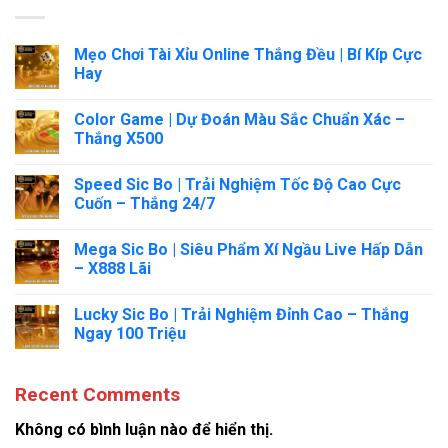
Mẹo Chơi Tài Xỉu Online Thắng Đều | Bí Kíp Cực
Hay
Color Game | Dự Đoán Màu Sắc Chuẩn Xác –
Thắng X500
Speed Sic Bo | Trải Nghiệm Tốc Độ Cao Cực
Cuốn – Thắng 24/7
Mega Sic Bo | Siêu Phẩm Xí Ngầu Live Hấp Dẫn
– X888 Lãi
Lucky Sic Bo | Trải Nghiệm Đỉnh Cao – Thắng
Ngay 100 Triệu
Recent Comments
Không có bình luận nào để hiển thị.