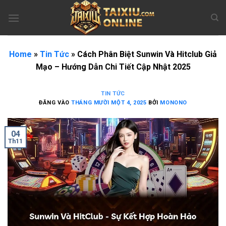
Bỏ
qua
nội
dung
Home
»
Tin Tức
»
Cách Phân Biệt Sunwin Và Hitclub Giả
Mạo – Hướng Dẫn Chi Tiết Cập Nhật 2025
TIN TỨC
ĐĂNG VÀO
THÁNG MƯỜI MỘT 4, 2025
BỞI
MONONO
04
Th11