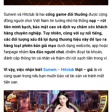
Sunwin và Hitclub là hai
cổng game đổi thưởng
được cộng
đồng người chơi Việt Nam tin tưởng nhờ hệ thống
nạp – rút
tiền minh bạch, bảo mật cao và dịch vụ chăm sóc khách
hàng chuyên nghiệp. Tuy nhiên, cùng với sự nổi tiếng,
các đối tượng xấu đã lợi dụng thương hiệu này để tạo ra
hàng loạt phiên bản giả mạo
dưới dạng website, app hoặc
fanpage nhằm
lừa đảo người chơi
, chiếm đoạt tài khoản,
đánh cắp thông tin cá nhân và thậm chí rút sạch tiền trong ví.
Vì vậy, việc nhận biết
Sunwin – Hitclub
thật – giả
là vô
cùng quan trọng nếu bạn muốn bảo vệ tài sản và tránh mất
tiền oan.