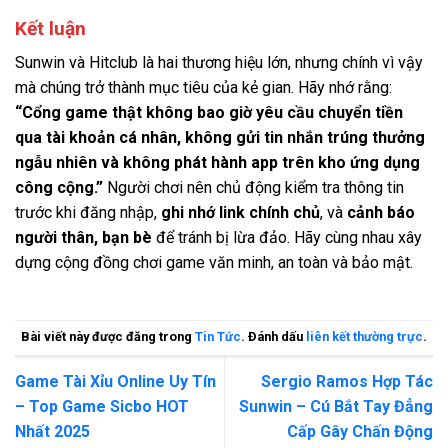
Kết luận
Sunwin và Hitclub là hai thương hiệu lớn, nhưng chính vì vậy
mà chúng trở thành mục tiêu của kẻ gian. Hãy nhớ rằng:
“Cổng game thật không bao giờ yêu cầu chuyển tiền
qua tài khoản cá nhân, không gửi tin nhắn trúng thưởng
ngẫu nhiên và không phát hành app trên kho ứng dụng
công cộng.”
Người chơi nên chủ động kiểm tra thông tin
trước khi đăng nhập,
ghi nhớ link chính chủ
, và
cảnh báo
người thân, bạn bè
để tránh bị lừa đảo.
Hãy cùng nhau xây
dựng cộng đồng chơi game văn minh, an toàn và bảo mật.
Bài viết này được đăng trong
Tin Tức
. Đánh dấu
liên kết thường trực
.
Game Tài Xỉu Online Uy Tín
Sergio Ramos Hợp Tác
– Top Game Sicbo HOT
Sunwin – Cú Bắt Tay Đẳng
Nhất 2025
Cấp Gây Chấn Động