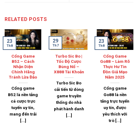
RELATED POSTS
29
23
23
Th7
Th8
Th8
Cổng Game
Turbo Sic Bo |
Cổng Game
B52 – Cách
Tốc Độ Cược
Go88 – Làm Rõ
Nhận Diện
Bùng Nổ –
Thực Hư Tin
Chính Hãng
X888 Tài Khoản
Đồn Giả Mạo
Tránh Lừa Đảo
Năm 2025
Turbo Sic Bo
Cổng game
Cổng game
cải tiến từ dòng
B52 là nền tảng
Go88 là nền
game truyền
cá cược trực
tảng trực tuyến
thống do nhà
tuyến uy tín,
uy tín, được
phát hành danh
mang đến trải
yêu thích với
[...]
[...]
trò [...]