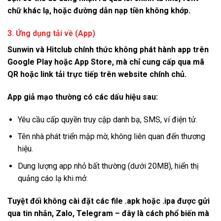
chữ khác lạ, hoặc đường dẫn nạp tiền không khớp.
3. Ứng dụng tải về (App)
Sunwin và Hitclub chính thức không phát hành app trên
Google Play hoặc App Store, mà chỉ cung cấp qua mã
QR hoặc link tải trực tiếp trên website chính chủ.
App giả mạo thường có các dấu hiệu sau:
Yêu cầu cấp quyền truy cập danh bạ, SMS, ví điện tử.
Tên nhà phát triển mập mờ, không liên quan đến thương
hiệu.
Dung lượng app nhỏ bất thường (dưới 20MB), hiển thị
quảng cáo lạ khi mở.
Tuyệt đối không cài đặt các file .apk hoặc .ipa được gửi
qua tin nhắn, Zalo, Telegram – đây là cách phổ biến mà