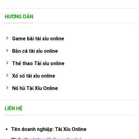
HƯỚNG DẪN
Game bài tài xỉu online
Bắn cá tài xỉu online
Thể thao Tài xỉu online
Xổ số tài xỉu online
Nổ hũ Tài Xỉu Online
LIÊN HỆ
Tên doanh nghiệp:
Tài Xỉu Online