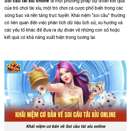
Soi cầu tài xỉu online
là một phương pháp dự đoán kết quả
của trò chơi tài xỉu, một trò chơi cá cược phổ biến trong các
sòng bạc và nền tảng trực tuyến. Khái niệm “soi cầu” thường
có liên quan đến việc phân tích dữ liệu lịch sử, xu hướng và
các yếu tố khác để đưa ra dự đoán về những con số hoặc
kết quả có khả năng xuất hiện trong tương lai.
Khái niệm cơ bản về Soi cầu tài xỉu online