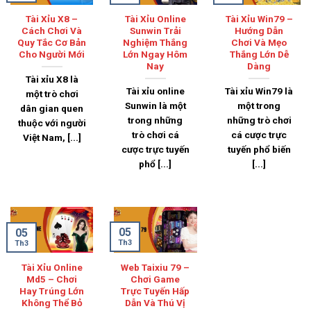
Tài Xỉu X8 –
Tài Xỉu Online
Tài Xỉu Win79 –
Cách Chơi Và
Sunwin Trải
Hướng Dẫn
Quy Tắc Cơ Bản
Nghiệm Thắng
Chơi Và Mẹo
Cho Người Mới
Lớn Ngay Hôm
Thắng Lớn Dễ
Nay
Dàng
Tài xỉu X8 là
Tài xỉu online
Tài xỉu Win79 là
một trò chơi
Sunwin là một
một trong
dân gian quen
trong những
những trò chơi
thuộc với người
trò chơi cá
cá cược trực
Việt Nam, [...]
cược trực tuyến
tuyến phổ biến
phổ [...]
[...]
05
05
Th3
Th3
Tài Xỉu Online
Web Taixiu 79 –
Md5 – Chơi
Chơi Game
Hay Trúng Lớn
Trực Tuyến Hấp
Không Thể Bỏ
Dẫn Và Thú Vị