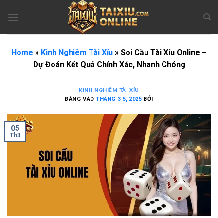
Bỏ
qua
nội
dung
Home
»
Kinh Nghiêm Tài Xỉu
»
Soi Cầu Tài Xỉu Online –
Dự Đoán Kết Quả Chính Xác, Nhanh Chóng
KINH NGHIÊM TÀI XỈU
ĐĂNG VÀO
THÁNG 3 5, 2025
BỞI
05
Th3