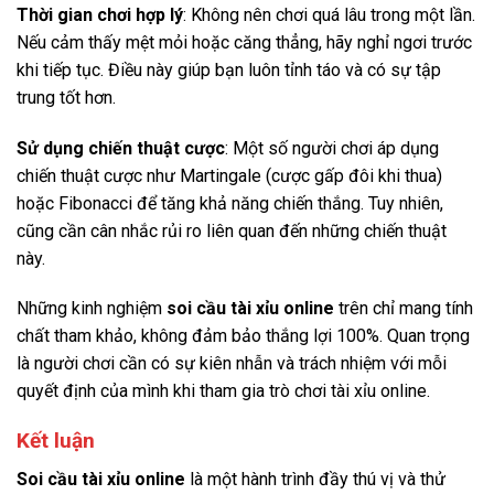
Thời gian chơi hợp lý
: Không nên chơi quá lâu trong một lần.
Nếu cảm thấy mệt mỏi hoặc căng thẳng, hãy nghỉ ngơi trước
khi tiếp tục. Điều này giúp bạn luôn tỉnh táo và có sự tập
trung tốt hơn.
Sử dụng chiến thuật cược
: Một số người chơi áp dụng
chiến thuật cược như Martingale (cược gấp đôi khi thua)
hoặc Fibonacci để tăng khả năng chiến thắng. Tuy nhiên,
cũng cần cân nhắc rủi ro liên quan đến những chiến thuật
này.
Những kinh nghiệm
soi cầu tài xỉu online
trên chỉ mang tính
chất tham khảo, không đảm bảo thắng lợi 100%. Quan trọng
là người chơi cần có sự kiên nhẫn và trách nhiệm với mỗi
quyết định của mình khi tham gia trò chơi tài xỉu online.
Kết luận
Soi cầu tài xỉu online
là một hành trình đầy thú vị và thử