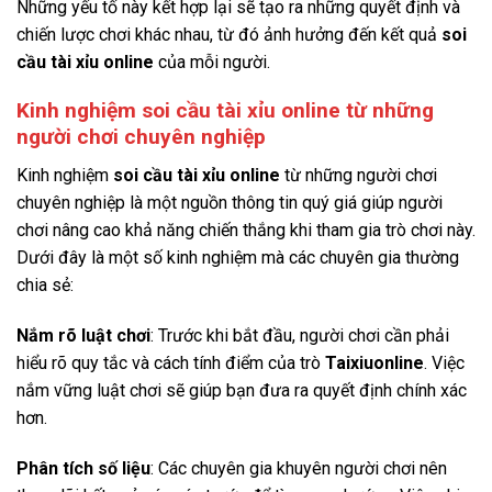
Những yếu tố này kết hợp lại sẽ tạo ra những quyết định và
chiến lược chơi khác nhau, từ đó ảnh hưởng đến kết quả
soi
cầu tài xỉu online
của mỗi người.
Kinh nghiệm soi cầu tài xỉu online từ những
người chơi chuyên nghiệp
Kinh nghiệm
soi cầu tài xỉu online
từ những người chơi
chuyên nghiệp là một nguồn thông tin quý giá giúp người
chơi nâng cao khả năng chiến thắng khi tham gia trò chơi này.
Dưới đây là một số kinh nghiệm mà các chuyên gia thường
chia sẻ:
Nắm rõ luật chơi
: Trước khi bắt đầu, người chơi cần phải
hiểu rõ quy tắc và cách tính điểm của trò
Taixiuonline
. Việc
nắm vững luật chơi sẽ giúp bạn đưa ra quyết định chính xác
hơn.
Phân tích số liệu
: Các chuyên gia khuyên người chơi nên