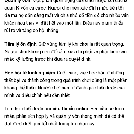
Quản lý vốn
: Một phần quan trọng của chiến lược soi cầu là
quản lý vốn cá cược. Người chơi nên xác định mức tiền tối
đa mà họ sẵn sàng mất và chia nhỏ số tiền đó cho nhiều ván
khác nhau thay vì đặt hết vào một lần. Điều này giảm thiểu
rủi ro và tăng cơ hội thắng.
Tâm lý ổn định
: Giữ vững tâm lý khi chơi là rất quan trọng.
Người chơi không nên để cảm xúc chi phối và phải luôn cân
nhắc kỹ lưỡng trước khi đưa ra quyết định.
Học hỏi từ kinh nghiệm
: Cuối cùng, việc học hỏi từ những
thất bại và thành công trong quá trình chơi cũng là một phần
không thể thiếu. Người chơi nên tự đánh giá chiến lược của
mình và điều chỉnh nếu cần thiết.
Tóm lại, chiến lược
soi cầu tài xỉu online
yêu cầu sự kiên
nhẫn, phân tích hợp lý và quản lý vốn thông minh để có thể
đạt được kết quả tốt nhất trong trò chơi này.