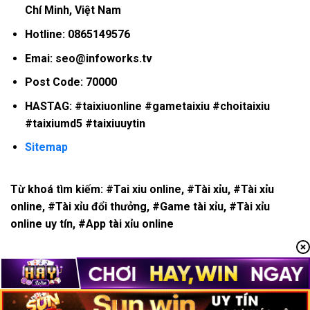
Chí Minh, Việt Nam
Hotline: 0865149576
Emai:
seo@infoworks.tv
Post Code: 70000
HASTAG:
#taixiuonline #gametaixiu #choitaixiu
#taixiumd5 #taixiuuytin
Sitemap
Từ khoá tìm kiếm: #Tai xiu online, #Tài xỉu, #Tài xỉu
online, #Tài xỉu đổi thưởng, #Game tài xỉu, #Tài xỉu
online uy tín, #App tài xỉu online
Copyright 2026 ©
infoworks.tv