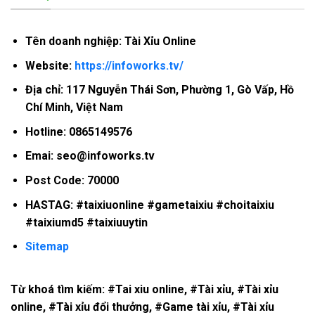
Tên doanh nghiệp:
Tài Xỉu Online
Website:
https://infoworks.tv/
Địa chỉ: 117 Nguyễn Thái Sơn, Phường 1, Gò Vấp, Hồ
Chí Minh, Việt Nam
Hotline: 0865149576
Emai:
seo@infoworks.tv
Post Code: 70000
HASTAG:
#taixiuonline #gametaixiu #choitaixiu
#taixiumd5 #taixiuuytin
Sitemap
Từ khoá tìm kiếm: #Tai xiu online, #Tài xỉu, #Tài xỉu
online, #Tài xỉu đổi thưởng, #Game tài xỉu, #Tài xỉu