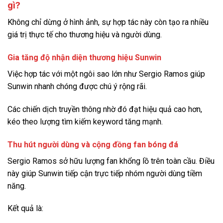
gì?
Không chỉ dừng ở hình ảnh, sự hợp tác này còn tạo ra nhiều
giá trị thực tế cho thương hiệu và người dùng.
Gia tăng độ nhận diện thương hiệu Sunwin
Việc hợp tác với một ngôi sao lớn như Sergio Ramos giúp
Sunwin nhanh chóng được chú ý rộng rãi.
Các chiến dịch truyền thông nhờ đó đạt hiệu quả cao hơn,
kéo theo lượng tìm kiếm keyword tăng mạnh.
Thu hút người dùng và cộng đồng fan bóng đá
Sergio Ramos sở hữu lượng fan khổng lồ trên toàn cầu. Điều
này giúp Sunwin tiếp cận trực tiếp nhóm người dùng tiềm
năng.
Kết quả là: