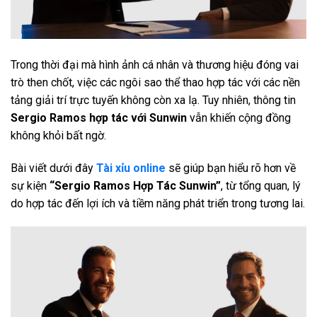
Trong thời đại mà hình ảnh cá nhân và thương hiệu đóng vai
trò then chốt, việc các ngôi sao thể thao hợp tác với các nền
tảng giải trí trực tuyến không còn xa lạ. Tuy nhiên, thông tin
Sergio Ramos hợp tác với Sunwin
vẫn khiến cộng đồng
không khỏi bất ngờ.
Bài viết dưới đây
Tài xỉu online
sẽ giúp bạn hiểu rõ hơn về
sự kiện
“Sergio Ramos Hợp Tác Sunwin”
, từ tổng quan, lý
do hợp tác đến lợi ích và tiềm năng phát triển trong tương lai.