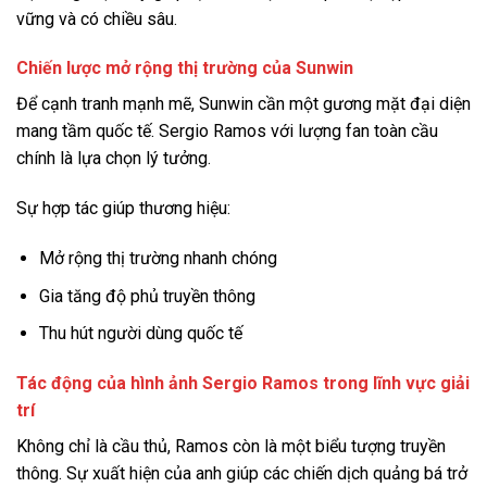
vững và có chiều sâu.
Chiến lược mở rộng thị trường của Sunwin
Để cạnh tranh mạnh mẽ, Sunwin cần một gương mặt đại diện
mang tầm quốc tế. Sergio Ramos với lượng fan toàn cầu
chính là lựa chọn lý tưởng.
Sự hợp tác giúp thương hiệu:
Mở rộng thị trường nhanh chóng
Gia tăng độ phủ truyền thông
Thu hút người dùng quốc tế
Tác động của hình ảnh Sergio Ramos trong lĩnh vực giải
trí
Không chỉ là cầu thủ, Ramos còn là một biểu tượng truyền
thông. Sự xuất hiện của anh giúp các chiến dịch quảng bá trở