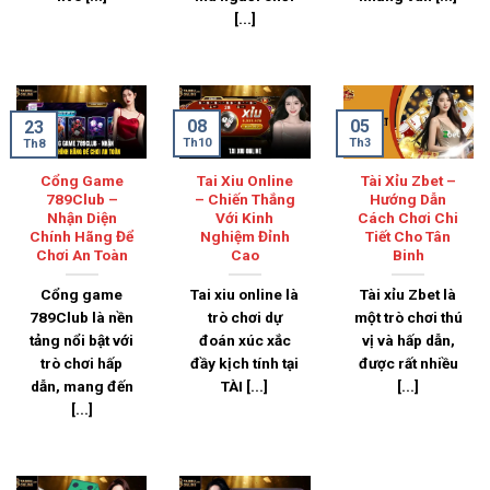
[...]
08
05
23
Th10
Th3
Th8
Cổng Game
Tai Xiu Online
Tài Xỉu Zbet –
789Club –
– Chiến Thắng
Hướng Dẫn
Nhận Diện
Với Kinh
Cách Chơi Chi
Chính Hãng Để
Nghiệm Đỉnh
Tiết Cho Tân
Chơi An Toàn
Cao
Binh
Cổng game
Tai xiu online là
Tài xỉu Zbet là
789Club là nền
trò chơi dự
một trò chơi thú
tảng nổi bật với
đoán xúc xắc
vị và hấp dẫn,
trò chơi hấp
đầy kịch tính tại
được rất nhiều
dẫn, mang đến
TÀI [...]
[...]
[...]