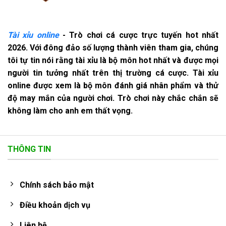
Tài xỉu online
- Trò chơi cá cược trực tuyến hot nhất
2026. Với đông đảo số lượng thành viên tham gia, chúng
tôi tự tin nói rằng tài xỉu là bộ môn hot nhất và được mọi
người tin tưởng nhất trên thị trường cá cược. Tài xỉu
online được xem là bộ môn đánh giá nhân phẩm và thử
độ may mắn của người chơi. Trò chơi này chắc chắn sẽ
không làm cho anh em thất vọng.
THÔNG TIN
Chính sách bảo mật
Điều khoản dịch vụ
Liên hệ