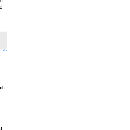
ảm
 ổ
Posts
ảnh
g