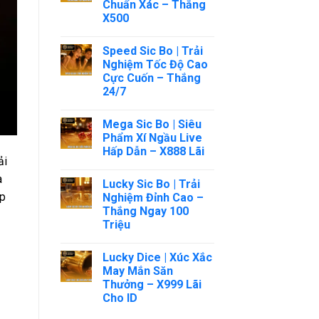
Chuẩn Xác – Thắng
X500
Speed Sic Bo | Trải
Nghiệm Tốc Độ Cao
Cực Cuốn – Thắng
24/7
Mega Sic Bo | Siêu
Phẩm Xí Ngầu Live
Hấp Dẫn – X888 Lãi
ải
à
Lucky Sic Bo | Trải
áp
Nghiệm Đỉnh Cao –
Thắng Ngay 100
Triệu
Lucky Dice | Xúc Xắc
May Mắn Săn
Thưởng – X999 Lãi
Cho ID