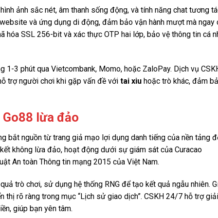
hình ảnh sắc nét, âm thanh sống động, và tính năng chat tương tá
n website và ứng dụng di động, đảm bảo vận hành mượt mà ngay 
 hóa SSL 256-bit và xác thực OTP hai lớp, bảo vệ thông tin cá n
rong 1-3 phút qua Vietcombank, Momo, hoặc ZaloPay. Dịch vụ CSK
hỗ trợ người chơi khi gặp vấn đề với
tai xiu
hoặc trò khác, đảm b
 Go88 lừa đảo
g bắt nguồn từ trang giả mạo lợi dụng danh tiếng của nền tảng đ
kết không lừa đảo, hoạt động dưới sự giám sát của Curacao
Luật An toàn Thông tin mạng 2015 của Việt Nam.
quả trò chơi, sử dụng hệ thống RNG để tạo kết quả ngẫu nhiên. G
n thị rõ ràng trong mục “Lịch sử giao dịch”. CSKH 24/7 hỗ trợ giả
iền, giúp bạn yên tâm.