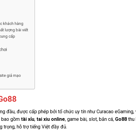
sóc khách hàng
ất lượng bài viết
 cung cấp
chơi
site giả mạo
 Go88
àng đầu, được cấp phép bởi tổ chức uy tín như Curacao eGaming,
ng bao gồm
tài xỉu
,
tai xiu online
, game bài, slot, bắn cá,
Go88
thu 
 trọng, hỗ trợ tiếng Việt đầy đủ.