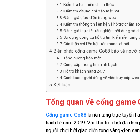
Kiểm tra tên miền chính thức
Kiểm tra chứng chỉ bảo mật SSL
Đánh giá giao diện trang web
Kiểm tra thông tin liên hệ và hỗ trợ chăm 
Đánh giá thực tế trải nghiệm nội dung và ch
Sử dụng công cụ hỗ trợ tìm kiếm nền tảng
Cẩn thận với liên kết trên mạng xã hội
Biện pháp cổng game Go88 bảo vệ người 
Tăng cường bảo mật
Cung cấp thông tin minh bạch
Hỗ trợ khách hàng 24/7
Cảnh báo người dùng về việc truy cập web
Kết luận
Tổng quan về cổng game
Cổng game Go88
là nền tảng trực tuyến h
hành từ năm 2019. Với kho trò chơi đa dạ
người chơi bởi giao diện tông vàng-đen sang