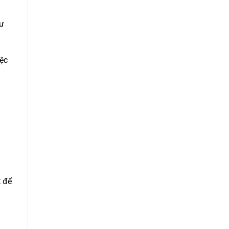
hư
iệc
t để