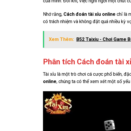
của mình. Đôi khi, việc nghỉ ngơi một chút 
Nhớ rằng,
Cách đoán tài xỉu online
chỉ là 
có trách nhiệm và không đặt quá nhiều kỳ v
Xem Thêm:
B52 Taixiu - Chơi Game B
Phân tích Cách đoán tài x
Tài xỉu là một trò chơi cá cược phổ biến, đặ
online
, chúng ta có thể xem xét một số yếu