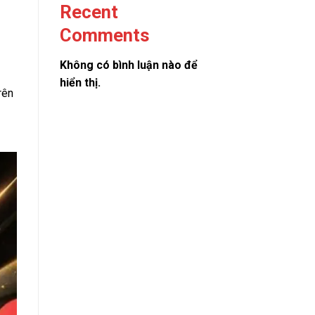
Recent
Comments
Không có bình luận nào để
hiển thị.
rên