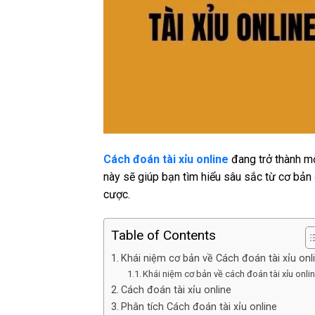
Cách đoán tài xỉu online
đang trở thành mộ
này sẽ giúp bạn tìm hiểu sâu sắc từ cơ bản
cược.
Table of Contents
Khái niệm cơ bản về Cách đoán tài xỉu onl
Khái niệm cơ bản về cách đoán tài xỉu onlin
Cách đoán tài xỉu online
Phân tích Cách đoán tài xỉu online