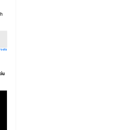
ch
Posts
xỉu