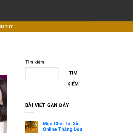
IN TỨC
Tìm kiếm
TÌM
KIẾM
BÀI VIẾT GẦN ĐÂY
Mẹo Chơi Tài Xỉu
Online Thắng Đều |