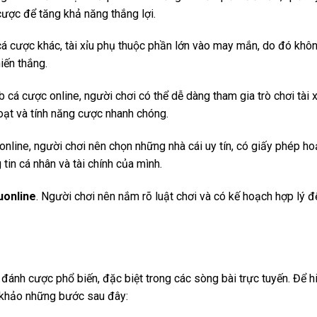
cược để tăng khả năng thắng lợi.
 cá cược khác, tài xỉu phụ thuộc phần lớn vào may mắn, do đó khô
ến thắng.
b cá cược online, người chơi có thể dễ dàng tham gia trò chơi tài x
 hoạt và tính năng cược nhanh chóng.
 online, người chơi nên chọn những nhà cái uy tín, có giấy phép ho
in cá nhân và tài chính của mình.
uonline
. Người chơi nên nắm rõ luật chơi và có kế hoạch hợp lý đ
ơi đánh cược phổ biến, đặc biệt trong các sòng bài trực tuyến. Để h
m khảo những bước sau đây: