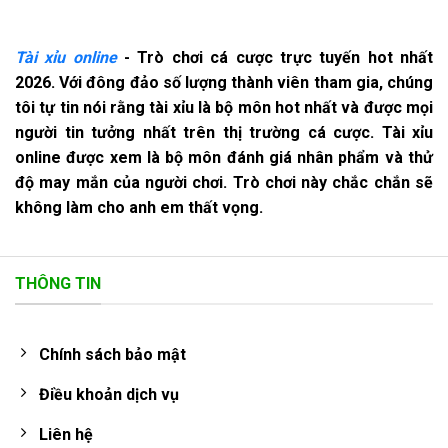
Tài xỉu online
- Trò chơi cá cược trực tuyến hot nhất
2026. Với đông đảo số lượng thành viên tham gia, chúng
tôi tự tin nói rằng tài xỉu là bộ môn hot nhất và được mọi
người tin tưởng nhất trên thị trường cá cược. Tài xỉu
online được xem là bộ môn đánh giá nhân phẩm và thử
độ may mắn của người chơi. Trò chơi này chắc chắn sẽ
không làm cho anh em thất vọng.
THÔNG TIN
Chính sách bảo mật
Điều khoản dịch vụ
Liên hệ