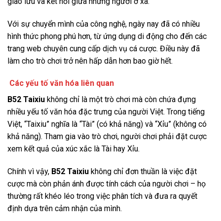
giao lưu và kết nối giữa những người ở xa.
Với sự chuyển mình của công nghệ, ngày nay đã có nhiều
hình thức phong phú hơn, từ ứng dụng di động cho đến các
trang web chuyên cung cấp dịch vụ cá cược. Điều này đã
làm cho trò chơi trở nên hấp dẫn hơn bao giờ hết.
Các yếu tố văn hóa liên quan
B52 Taixiu
không chỉ là một trò chơi mà còn chứa đựng
nhiều yếu tố văn hóa đặc trưng của người Việt. Trong tiếng
Việt, “Taixiu” nghĩa là “Tài” (có khả năng) và “Xỉu” (không có
khả năng). Tham gia vào trò chơi, người chơi phải đặt cược
xem kết quả của xúc xắc là Tài hay Xỉu.
Chính vì vậy,
B52 Taixiu
không chỉ đơn thuần là việc đặt
cược mà còn phản ánh được tính cách của người chơi – họ
thường rất khéo léo trong việc phân tích và đưa ra quyết
định dựa trên cảm nhận của mình.