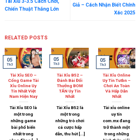
Tài Xỉu 3-3.5 Cách Chơi,
Giả – Cách Nhận Biết Chính
Chiến Thuật Thắng Lớn
Xác 2025
RELATED POSTS
05
05
05
Th3
Th3
Th3
Tài Xỉu SEO –
Tài Xỉu B52 –
Tài Xỉu Online
Cổng Game Tài
Đánh Bài Đổi
Uy Tín Tutbn –
Xỉu Online Uy
Thưởng BOM
Chơi An Toàn
Tín Nhất Việt
TẤN Uy Tín
Và Hấp Dẫn
Nam Hiện Nay
Nhất
Nhất
Tài Xỉu SEO là
Tài Xỉu B52 là
Tài xỉu online
một trong
một trong
uy tín
những game
những trò chơi
com.mx đang
bài phổ biến
cá cược hấp
trở thành một
nhất trong
dẫn, thu hút [...]
trong những