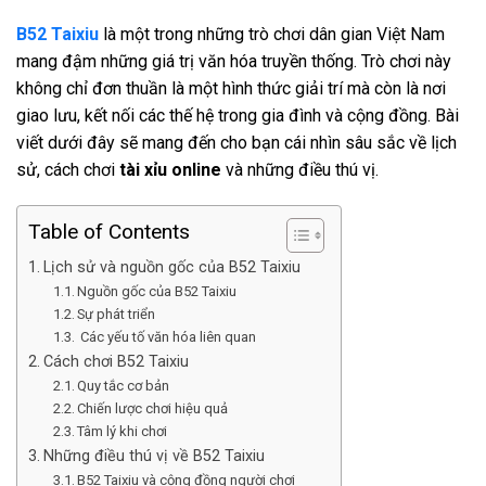
B52 Taixiu
là một trong những trò chơi dân gian Việt Nam
mang đậm những giá trị văn hóa truyền thống. Trò chơi này
không chỉ đơn thuần là một hình thức giải trí mà còn là nơi
giao lưu, kết nối các thế hệ trong gia đình và cộng đồng. Bài
viết dưới đây sẽ mang đến cho bạn cái nhìn sâu sắc về lịch
sử, cách chơi
tài xỉu online
và những điều thú vị.
Table of Contents
Lịch sử và nguồn gốc của B52 Taixiu
Nguồn gốc của B52 Taixiu
Sự phát triển
Các yếu tố văn hóa liên quan
Cách chơi B52 Taixiu
Quy tắc cơ bản
Chiến lược chơi hiệu quả
Tâm lý khi chơi
Những điều thú vị về B52 Taixiu
B52 Taixiu và cộng đồng người chơi