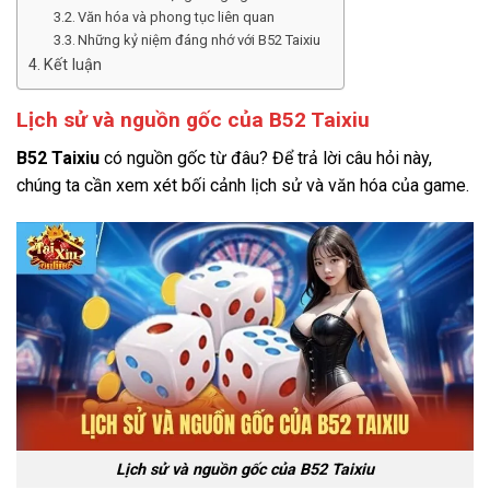
Văn hóa và phong tục liên quan
Những kỷ niệm đáng nhớ với B52 Taixiu
Kết luận
Lịch sử và nguồn gốc của B52 Taixiu
B52 Taixiu
có nguồn gốc từ đâu? Để trả lời câu hỏi này,
chúng ta cần xem xét bối cảnh lịch sử và văn hóa của game.
Lịch sử và nguồn gốc của B52 Taixiu