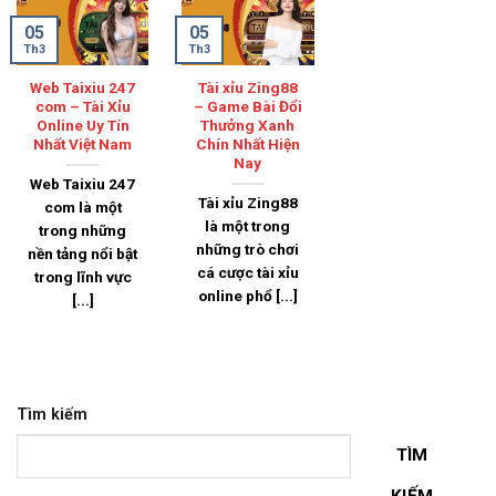
05
05
Th3
Th3
Web Taixiu 247
Tài xỉu Zing88
com – Tài Xỉu
– Game Bài Đổi
Online Uy Tín
Thưởng Xanh
Nhất Việt Nam
Chín Nhất Hiện
Nay
Web Taixiu 247
Tài xỉu Zing88
com là một
là một trong
trong những
những trò chơi
nền tảng nổi bật
cá cược tài xỉu
trong lĩnh vực
online phổ [...]
[...]
Tìm kiếm
TÌM
KIẾM