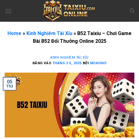
Bỏ
qua
nội
dung
Home
»
Kinh Nghiêm Tài Xỉu
»
B52 Taixiu – Chơi Game
Bài B52 Đổi Thưởng Online 2025
KINH NGHIÊM TÀI XỈU
ĐĂNG VÀO
THÁNG 3 5, 2025
BỞI
MONONO
05
Th3