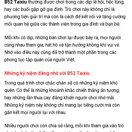
B52 Taixiu
thường được chơi trong các dịp lễ hội, tiệc tùng,
hay các buổi gặp gỡ gia đình. Trò chơi này không chỉ là
phương tiện giải trí mà còn là cách để kết nối và tăng cường
mối quan hệ giữa các thành viên trong gia đình và bạn bè.
Mỗi khi có dịp, những bàn chơi lại được bày ra, mọi người
cùng nhau tham gia, hát hò và tận hưởng không khí vui vẻ.
Nhờ vào điều này cũng đã trở thành một phần trong các
phong tục tập quán của người Việt.
Những kỷ niệm đáng nhớ với B52 Taixiu
Trong quá trình chơi chắc chắn sẽ có những kỷ niệm khó
quên. Có thể là những khoảnh khắc chiến thắng ấn tượng,
hay những lần thua cay đắng khiến người chơi nhớ mãi.
Những kỷ niệm này không chỉ mang lại tiếng cười mà còn
gắn kết mọi người lại với nhau.
Nhiều người chơi còn chia sẻ rằng, mỗi khi tham gia vào trò