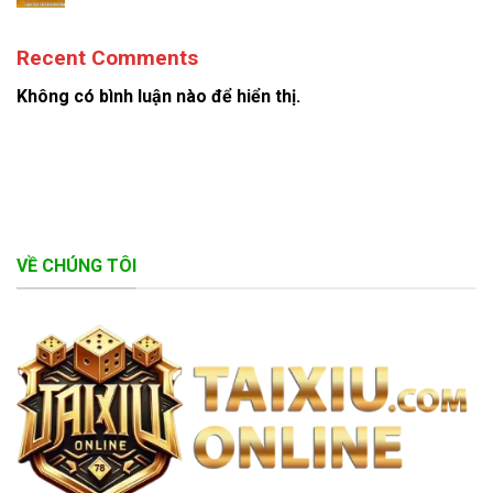
Recent Comments
Không có bình luận nào để hiển thị.
VỀ CHÚNG TÔI