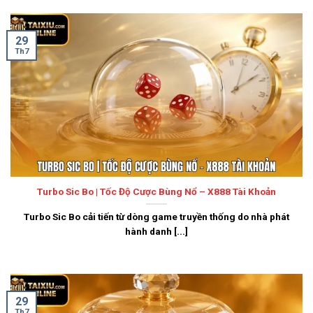
29
Th7
Turbo Sic Bo | Tốc Độ Cược Bùng Nổ – X888 Tài Khoản
Turbo Sic Bo cải tiến từ dòng game truyền thống do nhà phát
hành danh [...]
29
Th7