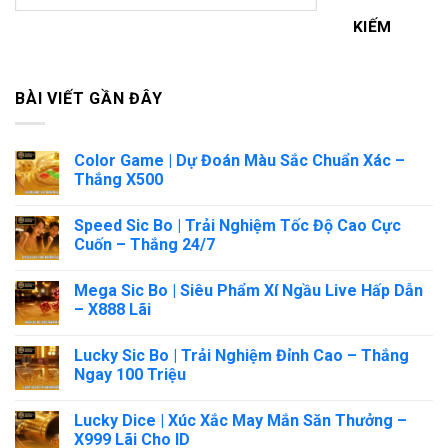
KIẾM
BÀI VIẾT GẦN ĐÂY
Color Game | Dự Đoán Màu Sắc Chuẩn Xác –
Thắng X500
Speed Sic Bo | Trải Nghiệm Tốc Độ Cao Cực
Cuốn – Thắng 24/7
Mega Sic Bo | Siêu Phẩm Xí Ngầu Live Hấp Dẫn
– X888 Lãi
Lucky Sic Bo | Trải Nghiệm Đỉnh Cao – Thắng
Ngay 100 Triệu
Lucky Dice | Xúc Xắc May Mắn Săn Thưởng –
X999 Lãi Cho ID