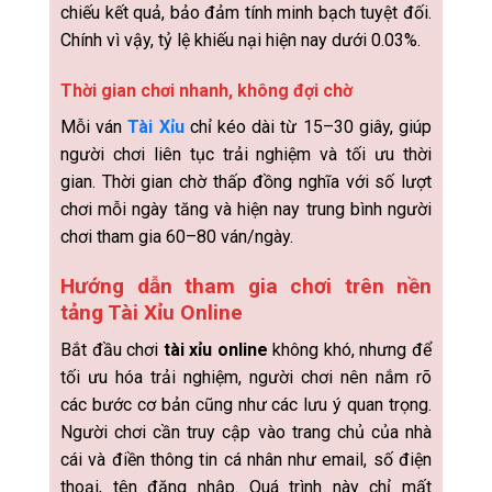
chiếu kết quả, bảo đảm tính minh bạch tuyệt đối.
Chính vì vậy, tỷ lệ khiếu nại hiện nay dưới 0.03%.
Thời gian chơi nhanh, không đợi chờ
Mỗi ván
Tài Xỉu
chỉ kéo dài từ 15–30 giây, giúp
người chơi liên tục trải nghiệm và tối ưu thời
gian. Thời gian chờ thấp đồng nghĩa với số lượt
chơi mỗi ngày tăng và hiện nay trung bình người
chơi tham gia 60–80 ván/ngày.
Hướng dẫn tham gia chơi trên nền
tảng Tài Xỉu Online
Bắt đầu chơi
tài xỉu online
không khó, nhưng để
tối ưu hóa trải nghiệm, người chơi nên nắm rõ
các bước cơ bản cũng như các lưu ý quan trọng.
Người chơi cần truy cập vào trang chủ của nhà
cái và điền thông tin cá nhân như email, số điện
thoại, tên đăng nhập. Quá trình này chỉ mất