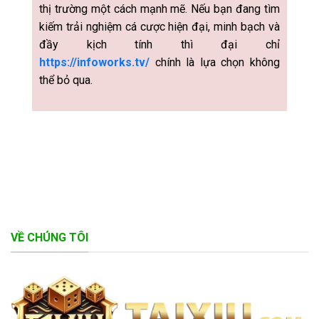
thị trường một cách mạnh mẽ. Nếu bạn đang tìm
kiếm trải nghiệm cá cược hiện đại, minh bạch và
đầy kịch tính thì đại chỉ
https://infoworks.tv/
chính là lựa chọn không
thể bỏ qua.
VỀ CHÚNG TÔI