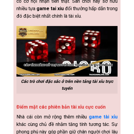
có cơ hội nhận tiền thật. Sân chơi này sở hữu
nhiều tựa
game tai xiu
đổi thưởng hấp dẫn trong
đó đặc biệt nhất chính là tài xỉu.
Các trò chơi đặc sắc ở trên nền tảng tài xỉu trực
tuyến
Điểm mặt các phiên bản tài xỉu cực cuốn
Nhà cái còn mở rộng thêm nhiều
game tài xỉu
khác cùng chủ đề nhằm tăng tính tương tác. Sự
phong phú này góp phần giữ chân người chơi lâu