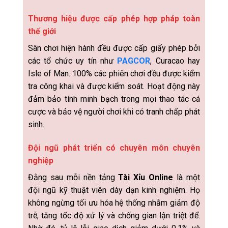
Thương hiệu được cấp phép hợp pháp toàn
thế giới
Sân chơi hiện hành đều được cấp giấy phép bởi
các tổ chức uy tín như
PAGCOR
, Curacao hay
Isle of Man. 100% các phiên chơi đều được kiểm
tra công khai và được kiểm soát. Hoạt động này
đảm bảo tính minh bạch trong mọi thao tác cá
cược và bảo vệ người chơi khi có tranh chấp phát
sinh.
Đội ngũ phát triển có chuyên môn chuyên
nghiệp
Đằng sau mỗi nền tảng
Tài Xỉu Online
là một
đội ngũ kỹ thuật viên dày dạn kinh nghiệm. Họ
không ngừng tối ưu hóa hệ thống nhằm giảm độ
trễ, tăng tốc độ xử lý và chống gian lận triệt để.