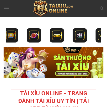
Bỏ
qua
nội
dung
TÀI XỈU ONLINE - TRANG
ĐÁNH TÀI XỈU UY TÍN | TẢI