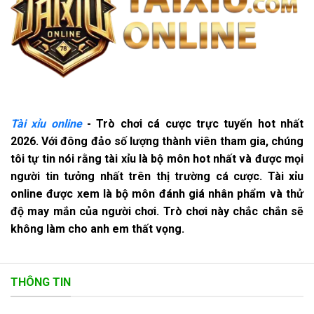
Tài xỉu online
- Trò chơi cá cược trực tuyến hot nhất
2026. Với đông đảo số lượng thành viên tham gia, chúng
tôi tự tin nói rằng tài xỉu là bộ môn hot nhất và được mọi
người tin tưởng nhất trên thị trường cá cược. Tài xỉu
online được xem là bộ môn đánh giá nhân phẩm và thử
độ may mắn của người chơi. Trò chơi này chắc chắn sẽ
không làm cho anh em thất vọng.
THÔNG TIN