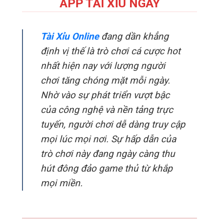
APP TÀI XỈU NGAY
Tài Xỉu Online
đang dần khẳng
định vị thế là trò chơi cá cược hot
nhất hiện nay với lượng người
chơi tăng chóng mặt mỗi ngày.
Nhờ vào sự phát triển vượt bậc
của công nghệ và nền tảng trực
tuyến, người chơi dễ dàng truy cập
mọi lúc mọi nơi.
Sự hấp dẫn của
trò chơi này đang ngày càng thu
hút đông đảo game thủ từ khắp
mọi miền.