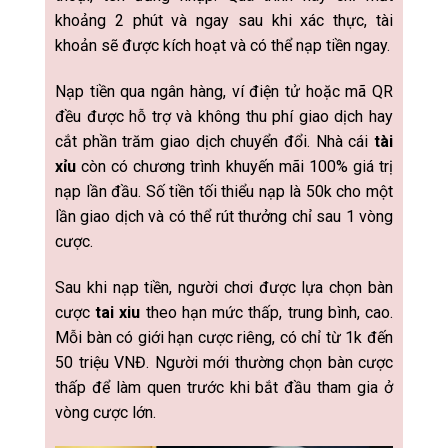
khoảng 2 phút và ngay sau khi xác thực, tài
khoản sẽ được kích hoạt và có thể nạp tiền ngay.
Nạp tiền qua ngân hàng, ví điện tử hoặc mã QR
đều được hỗ trợ và không thu phí giao dịch hay
cắt phần trăm giao dịch chuyển đổi. Nhà cái
tài
xỉu
còn có chương trình khuyến mãi 100% giá trị
nạp lần đầu. Số tiền tối thiểu nạp là 50k cho một
lần giao dịch và có thể rút thưởng chỉ sau 1 vòng
cược.
Sau khi nạp tiền, người chơi được lựa chọn bàn
cược
tai xiu
theo hạn mức thấp, trung bình, cao.
Mỗi bàn có giới hạn cược riêng, có chỉ từ 1k đến
50 triệu VNĐ. Người mới thường chọn bàn cược
thấp để làm quen trước khi bắt đầu tham gia ở
vòng cược lớn.