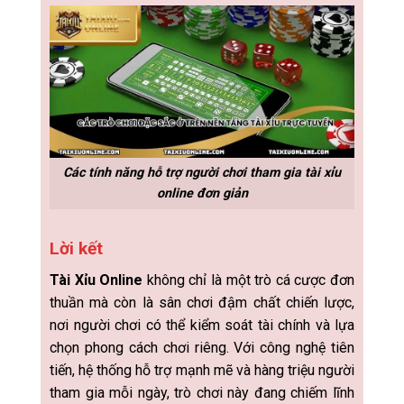
Các tính năng hỗ trợ người chơi tham gia tài xỉu
online đơn giản
Lời kết
Tài Xỉu Online
không chỉ là một trò cá cược đơn
thuần mà còn là sân chơi đậm chất chiến lược,
nơi người chơi có thể kiểm soát tài chính và lựa
chọn phong cách chơi riêng. Với công nghệ tiên
tiến, hệ thống hỗ trợ mạnh mẽ và hàng triệu người
tham gia mỗi ngày, trò chơi này đang chiếm lĩnh