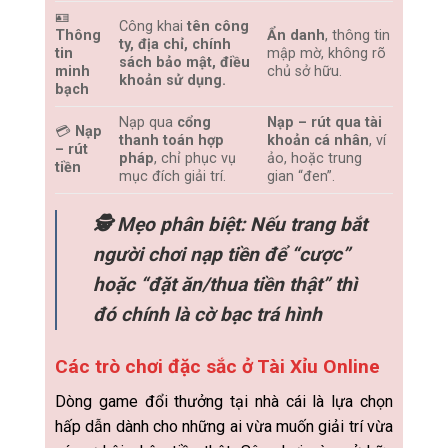
🪪
Công khai
tên công
Thông
Ẩn danh
, thông tin
ty, địa chỉ, chính
tin
mập mờ, không rõ
sách bảo mật, điều
minh
chủ sở hữu.
khoản sử dụng.
bạch
Nạp qua
cổng
Nạp – rút qua tài
💳
Nạp
thanh toán hợp
khoản cá nhân
, ví
– rút
pháp
, chỉ phục vụ
ảo, hoặc trung
tiền
mục đích giải trí.
gian “đen”.
🕵️ Mẹo phân biệt: Nếu trang bắt
người chơi nạp tiền để “
cược
”
hoặc “
đặt ăn/thua tiền thật
” thì
đó chính là cờ bạc trá hình
Các trò chơi đặc sắc ở Tài Xỉu Online
Dòng game đổi thưởng tại nhà cái là lựa chọn
hấp dẫn dành cho những ai vừa muốn giải trí vừa