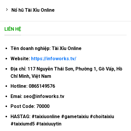
Nổ hũ Tài Xỉu Online
LIÊN HỆ
Tên doanh nghiệp:
Tài Xỉu Online
Website:
https://infoworks.tv/
Địa chỉ: 117 Nguyễn Thái Sơn, Phường 1, Gò Vấp, Hồ
Chí Minh, Việt Nam
Hotline: 0865149576
Emai:
seo@infoworks.tv
Post Code: 70000
HASTAG:
#taixiuonline #gametaixiu #choitaixiu
#taixiumd5 #taixiuuytin