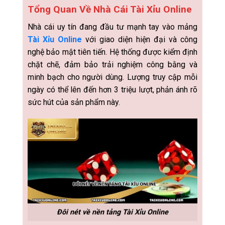
Tổng Quan Về Nhà Cái Tài Xỉu Online
Nhà cái uy tín đang đầu tư mạnh tay vào mảng
Tài Xỉu Online
với giao diện hiện đại và công
nghệ bảo mật tiên tiến. Hệ thống được kiểm định
chặt chẽ, đảm bảo trải nghiệm công bằng và
minh bạch cho người dùng. Lượng truy cập mỗi
ngày có thể lên đến hơn 3 triệu lượt, phản ánh rõ
sức hút của sản phẩm này.
Đôi nét về nền tảng Tài Xỉu Online